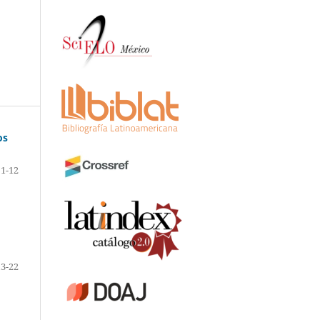
os
1-12
13-22