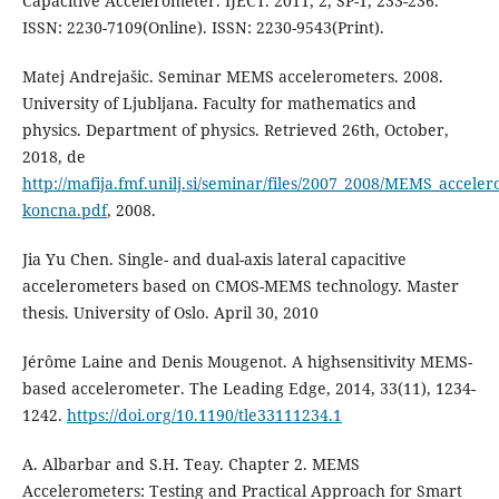
Capacitive Accelerometer. IJECT. 2011, 2, SP-1, 233-236.
ISSN: 2230-7109(Online). ISSN: 2230-9543(Print).
Matej Andrejašic. Seminar MEMS accelerometers. 2008.
University of Ljubljana. Faculty for mathematics and
physics. Department of physics. Retrieved 26th, October,
2018, de
http://mafija.fmf.unilj.si/seminar/files/2007_2008/MEMS_acceler
koncna.pdf
, 2008.
Jia Yu Chen. Single- and dual-axis lateral capacitive
accelerometers based on CMOS-MEMS technology. Master
thesis. University of Oslo. April 30, 2010
Jérôme Laine and Denis Mougenot. A highsensitivity MEMS-
based accelerometer. The Leading Edge, 2014, 33(11), 1234-
1242.
https://doi.org/10.1190/tle33111234.1
A. Albarbar and S.H. Teay. Chapter 2. MEMS
Accelerometers: Testing and Practical Approach for Smart