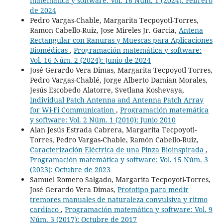
matemática y software: Vol. 16 Núm. 1 (2024): Febrero
de 2024
Pedro Vargas-Chable, Margarita Tecpoyotl-Torres,
Ramon Cabello-Ruiz, Jose Mireles Jr. Garcia,
Antena
Rectangular con Ranuras y Muescas para Aplicaciones
Biomédicas
,
Programación matemática y software:
Vol. 16 Núm. 2 (2024): Junio de 2024
José Gerardo Vera Dimas, Margarita Tecpoyotl Torres,
Pedro Vargas-Chablé, Jorge Alberto Damian Morales,
Jesús Escobedo Alatorre, Svetlana Koshevaya,
Individual Patch Antenna and Antenna Patch Array
for Wi-Fi Communication
,
Programación matemática
y software: Vol. 2 Núm. 1 (2010): Junio 2010
Alan Jesús Estrada Cabrera, Margarita Tecpoyotl-
Torres, Pedro Vargas-Chable, Ramón Cabello-Ruiz,
Caracterización Eléctrica de una Pinza Bioinspirada
,
Programación matemática y software: Vol. 15 Núm. 3
(2023): Octubre de 2023
Samuel Romero Salgado, Margarita Tecpoyotl-Torres,
José Gerardo Vera Dimas,
Prototipo para medir
tremores manuales de naturaleza convulsiva y ritmo
cardíaco
,
Programación matemática y software: Vol. 9
Núm. 3 (2017): Octubre de 2017