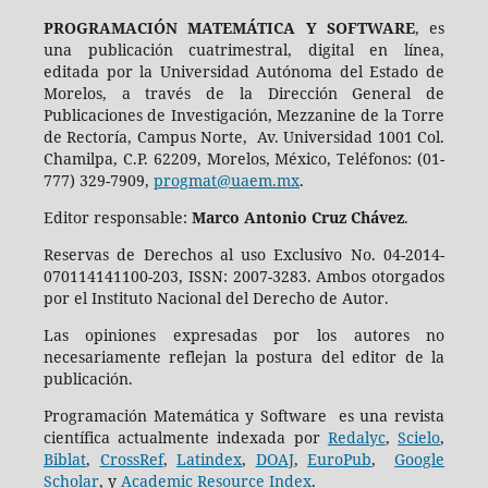
PROGRAMACIÓN MATEMÁTICA Y SOFTWARE
, es
una publicación cuatrimestral, digital en línea,
editada por la Universidad Autónoma del Estado de
Morelos, a través de la Dirección General de
Publicaciones de Investigación, Mezzanine de la Torre
de Rectoría, Campus Norte, Av. Universidad 1001 Col.
Chamilpa, C.P. 62209, Morelos, México, Teléfonos: (01-
777) 329-7909,
progmat@uaem.mx
.
Editor responsable:
Marco Antonio Cruz Chávez
.
Reservas de Derechos al uso Exclusivo No. 04-2014-
070114141100-203, ISSN: 2007-3283. Ambos otorgados
por el Instituto Nacional del Derecho de Autor.
Las opiniones expresadas por los autores no
necesariamente reflejan la postura del editor de la
publicación.
Programación Matemática y Software es una revista
científica actualmente indexada por
Redalyc
,
Scielo
,
Biblat
,
CrossRef
,
Latindex
,
DOAJ
,
EuroPub
,
Google
Scholar
, y
Academic Resource Index
.