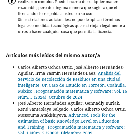
realizaron cambios. Puede hacerlo de cualquier manera
razonable, pero de ninguna manera que sugiera que el
licenciador lo respalda a usted o a su uso.
Sin restricciones adicionales: no puede aplicar términos
legales o medidas tecnológicas que restrinjan legalmente a
otros a hacer cualquier cosa que permita la licencia.
Artículos más leídos del mismo autor/a
Carlos Alberto Ochoa Ortiz, José Alberto Hernández-
Aguilar, Irma Yasmín Hernández-Baez,
Análisis del
Servicio de Recolección de Residuos en una ciudad
inteligente. Un Caso de Estudio en Torreón, Coahuila,
México
,
Programación matemática y software: Vol. 16
Núm. 3 (2024): Octubre de 2024
José Alberto Hernández Aguilar, Gennadiy Burlak,
René Santaolaya Salgado, Carlos Alberto Ochoa Ortiz,
Messouma Atakishiyeva,
Advanced Tools for the
estimation of basic Knowledge Level on Education
and Training
,
Programación matemática y software:
Vol. 1 Núm. 2 (2009): Diciembre 2009