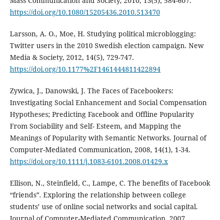
Mass Communication and Society, 2010, 13(5), 584-607.
https://doi.org/10.1080/15205436.2010.513470
Larsson, A. O., Moe, H. Studying political microblogging:
Twitter users in the 2010 Swedish election campaign. New
Media & Society, 2012, 14(5), 729-747.
https://doi.org/10.1177%2F1461444811422894
Zywica, J., Danowski, J. The Faces of Facebookers:
Investigating Social Enhancement and Social Compensation
Hypotheses; Predicting Facebook and Offline Popularity
From Sociability and Self- Esteem, and Mapping the
Meanings of Popularity with Semantic Networks. Journal of
Computer-Mediated Communication, 2008, 14(1), 1-34.
https://doi.org/10.1111/j.1083-6101.2008.01429.x
Ellison, N., Steinfield, C., Lampe, C. The benefits of Facebook
“friends”. Exploring the relationship between college
students’ use of online social networks and social capital.
Journal of Computer-Mediated Communication, 2007,