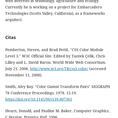
with interests in seismology, agriculture and ecology.
Currently he is working on a project for Embarcadero
Technologies (Scotts Valley, California), as a frameworks
arquitect.
Citas
Pemberton, Steven, and Brad Pettit. "CSS Color Module
Level 3." W3C Official Site. Edited by Tantek Çelik, Chris
Lilley and L. David Baron. World Wide Web Consortium.
July 21, 2008.
http://www.w3.org/TR/css3-color/
(accessed
November 11, 2008).
Smith, Alvy Ray. "Color Gamut Transform Pairs" SIGGRAPH
78 Conference Proceedings. 1978. 12-19.
https://doi.org/10.1145/965139.807361
Hearn, Donald, and Pauline M. Baker. Computer Graphics,
C Version. Prentice Hall, 1996.