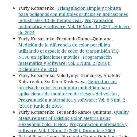
Yuriy Kotsarenko,
Triangulación simple y robusta
para polígonos con múltiples orificios en aplicaciones
industriales 3D de tiempo real
,
Programación
matemática y software: Vol. 16 Núm. 1 (2024): Febrero
de 2024
Yuriy Kotsarenko, Fernando Ramos-Quintana,
Medición de la diferencia de color percibida
utilizando el espacio de color de transmisión YIQ
NTSC en aplicaciones móviles
,
Programación
matemática y software: Vol. 2 Núm. 2 (2010):
Diciembre de 2010
Yuriy Kotsarenko, Volodymyr Grimalsky, Anatoliy
Kotsarenko, Svetlana Koshevaya,
Reproducción
precisa de color en computo embebido para
aplicaciones de monitoreo de riesgos del volcán
,
Programación matemática y software: Vol. 8 Núm. 2
(2016): Junio de 2016
Yuriy Kotsarenko, Fernando Ramos Quintana,
Quality
Measurement of Existing Color Metrics using
Hexagonal Color Fields
,
Programación matemática y
software: Vol. 1 Núm. 2 (2009): Diciembre 2009
Rafael Rivera López, Fernando Ramos Quintana, Luis