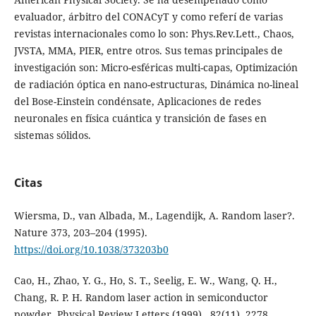
evaluador, árbitro del CONACyT y como referí de varias
revistas internacionales como lo son: Phys.Rev.Lett., Chaos,
JVSTA, MMA, PIER, entre otros. Sus temas principales de
investigación son: Micro-esféricas multi-capas, Optimización
de radiación óptica en nano-estructuras, Dinámica no-lineal
del Bose-Einstein condénsate, Aplicaciones de redes
neuronales en física cuántica y transición de fases en
sistemas sólidos.
Citas
Wiersma, D., van Albada, M., Lagendijk, A. Random laser?.
Nature 373, 203–204 (1995).
https://doi.org/10.1038/373203b0
Cao, H., Zhao, Y. G., Ho, S. T., Seelig, E. W., Wang, Q. H.,
Chang, R. P. H. Random laser action in semiconductor
powder. Physical Review Letters (1999) , 82(11), 2278.