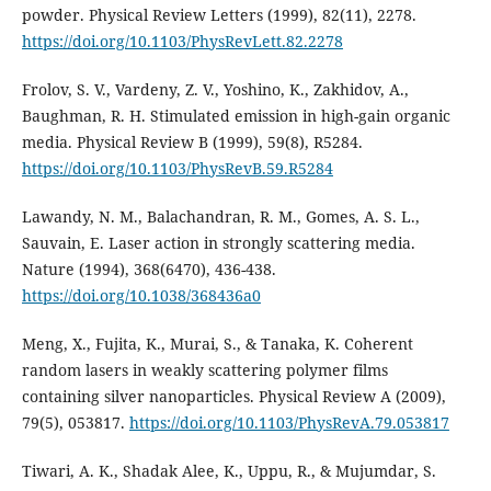
powder. Physical Review Letters (1999), 82(11), 2278.
https://doi.org/10.1103/PhysRevLett.82.2278
Frolov, S. V., Vardeny, Z. V., Yoshino, K., Zakhidov, A.,
Baughman, R. H. Stimulated emission in high-gain organic
media. Physical Review B (1999), 59(8), R5284.
https://doi.org/10.1103/PhysRevB.59.R5284
Lawandy, N. M., Balachandran, R. M., Gomes, A. S. L.,
Sauvain, E. Laser action in strongly scattering media.
Nature (1994), 368(6470), 436-438.
https://doi.org/10.1038/368436a0
Meng, X., Fujita, K., Murai, S., & Tanaka, K. Coherent
random lasers in weakly scattering polymer films
containing silver nanoparticles. Physical Review A (2009),
79(5), 053817.
https://doi.org/10.1103/PhysRevA.79.053817
Tiwari, A. K., Shadak Alee, K., Uppu, R., & Mujumdar, S.