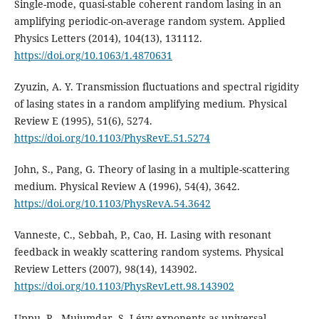
Single-mode, quasi-stable coherent random lasing in an
amplifying periodic-on-average random system. Applied
Physics Letters (2014), 104(13), 131112.
https://doi.org/10.1063/1.4870631
Zyuzin, A. Y. Transmission fluctuations and spectral rigidity
of lasing states in a random amplifying medium. Physical
Review E (1995), 51(6), 5274.
https://doi.org/10.1103/PhysRevE.51.5274
John, S., Pang, G. Theory of lasing in a multiple-scattering
medium. Physical Review A (1996), 54(4), 3642.
https://doi.org/10.1103/PhysRevA.54.3642
Vanneste, C., Sebbah, P., Cao, H. Lasing with resonant
feedback in weakly scattering random systems. Physical
Review Letters (2007), 98(14), 143902.
https://doi.org/10.1103/PhysRevLett.98.143902
Uppu, R., Mujumdar, S. Lévy exponents as universal