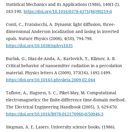
Statistical Mechanics and its Applications (1986), 140(1-2),
183-190.
https://doi.org/10.1016/0378-4371(86)90219-0
Conti, C., Fratalocchi, A. Dynamic light diffusion, three-
dimensional Anderson localization and lasing in inverted
opals. Nature Physics (2008), 4(10), 794-798.
https://doi.org/10.1038/nphys1035
Burlak, G., Diaz-de-Anda, A., Karlovich, Y., Klimov, A. B.
Critical behavior of nanoemitter radiation in a percolation
material. Physics letters A (2009), 373(16), 1492-1499.
https://doi.org/10.1016/j.physleta.2009.02.044
Taflove, A., Hagness, S. C., Piket-May, M. Computational
electromagnetics: the finite-difference time-domain method.
The Electrical Engineering Handbook (2005), 3, 629-670.
https://doi.org/10.1016/B978-012170960-0/50046-3
Siegman, A. E. Lasers. University science books. (1986).