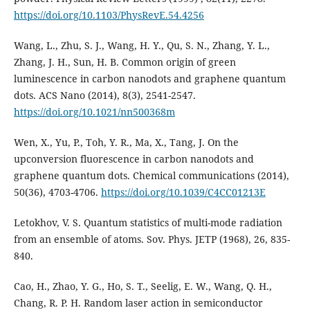
https://doi.org/10.1103/PhysRevE.54.4256
Wang, L., Zhu, S. J., Wang, H. Y., Qu, S. N., Zhang, Y. L.,
Zhang, J. H., Sun, H. B. Common origin of green
luminescence in carbon nanodots and graphene quantum
dots. ACS Nano (2014), 8(3), 2541-2547.
https://doi.org/10.1021/nn500368m
Wen, X., Yu, P., Toh, Y. R., Ma, X., Tang, J. On the
upconversion fluorescence in carbon nanodots and
graphene quantum dots. Chemical communications (2014),
50(36), 4703-4706.
https://doi.org/10.1039/C4CC01213E
Letokhov, V. S. Quantum statistics of multi-mode radiation
from an ensemble of atoms. Sov. Phys. JETP (1968), 26, 835-
840.
Cao, H., Zhao, Y. G., Ho, S. T., Seelig, E. W., Wang, Q. H.,
Chang, R. P. H. Random laser action in semiconductor