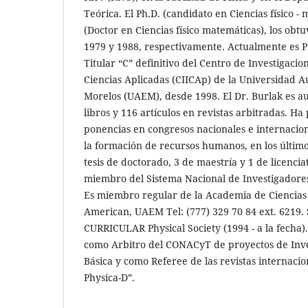
Teórica. El Ph.D. (candidato en Ciencias físico - 
(Doctor en Ciencias físico matemáticas), los ob
1979 y 1988, respectivamente. Actualmente es P
Titular “C” definitivo del Centro de Investigacio
Ciencias Aplicadas (CIICAp) de la Universidad 
Morelos (UAEM), desde 1998. El Dr. Burlak es au
libros y 116 artículos en revistas arbitradas. Ha
ponencias en congresos nacionales e internacion
la formación de recursos humanos, en los últimos
tesis de doctorado, 3 de maestría y 1 de licenci
miembro del Sistema Nacional de Investigadores,
Es miembro regular de la Academia de Ciencias 
American, UAEM Tel: (777) 329 70 84 ext. 621
CURRICULAR Physical Society (1994 - a la fecha
como Arbitro del CONACyT de proyectos de Inves
Básica y como Referee de las revistas internacion
Physica-D”.