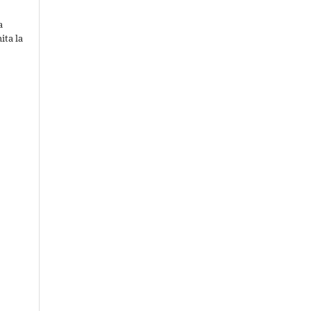
a
ita la