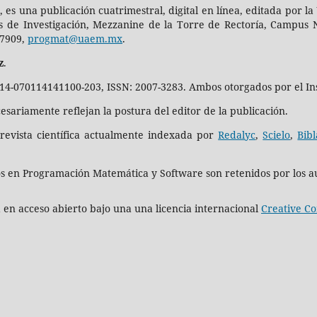
, es una publicación cuatrimestral, digital en línea, editada por
es de Investigación, Mezzanine de la Torre de Rectoría, Campus N
-7909,
progmat@uaem.mx
.
z
.
014-070114141100-203, ISSN: 2007-3283. Ambos otorgados por el Ins
sariamente reflejan la postura del editor de la publicación.
evista científica actualmente indexada por
Redalyc
,
Scielo
,
Bibl
os en Programación Matemática y Software son retenidos por los a
en acceso abierto bajo una una licencia internacional
Creative C