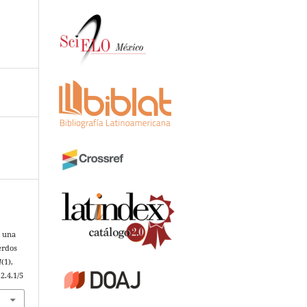
n una
erdos
4
(1),
2.4.1/5