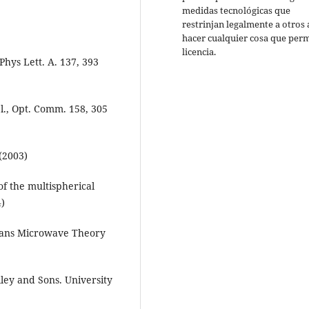
medidas tecnológicas que
restrinjan legalmente a otros 
hacer cualquier cosa que perm
licencia.
 Phys Lett. A. 137, 393
t el., Opt. Comm. 158, 305
 (2003)
f the multispherical
4)
Trans Microwave Theory
lley and Sons. University