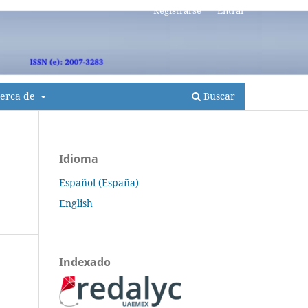
Registrarse
Entrar
erca de
Buscar
Idioma
Español (España)
English
Indexado