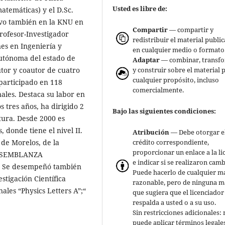
Usted es libre de:
matemáticas) y el D.Sc.
tuvo también en la KNU en
Compartir
— compartir y
rofesor-Investigador
redistribuir el material publi
nes en Ingeniería y
en cualquier medio o formato
Autónoma del estado de
Adaptar
— combinar, transf
y construir sobre el material 
tor y coautor de cuatro
cualquier propósito, incluso
 participado en 118
comercialmente.
ales. Destaca su labor en
 tres años, ha dirigido 2
Bajo las siguientes condiciones:
atura. Desde 2000 es
 donde tiene el nivel II.
Atribución
— Debe otorgar e
crédito correspondiente,
de Morelos, de la
proporcionar un enlace a la li
9. SEMBLANZA
e indicar si se realizaron camb
). Se desempeñó también
Puede hacerlo de cualquier m
tigación Científica
razonable, pero de ninguna 
ales “Physics Letters A”;“
que sugiera que el licenciador
respalda a usted o a su uso.
Sin restricciones adicionales:
puede aplicar términos legale