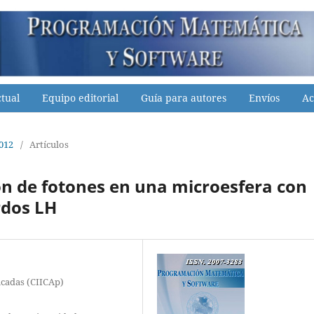
tual
Equipo editorial
Guía para autores
Envíos
Ac
2012
/
Artículos
ión de fotones en una microesfera con
rdos LH
icadas (CIICAp)