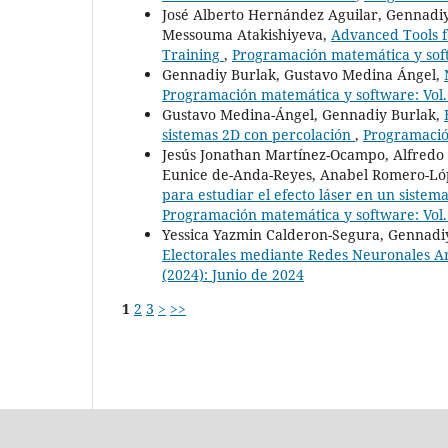
José Alberto Hernández Aguilar, Gennadiy
Messouma Atakishiyeva,
Advanced Tools f
Training
,
Programación matemática y soft
Gennadiy Burlak, Gustavo Medina Ángel,
Programación matemática y software: Vol.
Gustavo Medina-Ángel, Gennadiy Burlak,
sistemas 2D con percolación
,
Programación
Jesús Jonathan Martínez-Ocampo, Alfredo
Eunice de-Anda-Reyes, Anabel Romero-Ló
para estudiar el efecto láser en un sist
Programación matemática y software: Vol.
Yessica Yazmin Calderon-Segura, Gennadiy
Electorales mediante Redes Neuronales Art
(2024): Junio de 2024
1
2
3
>
>>