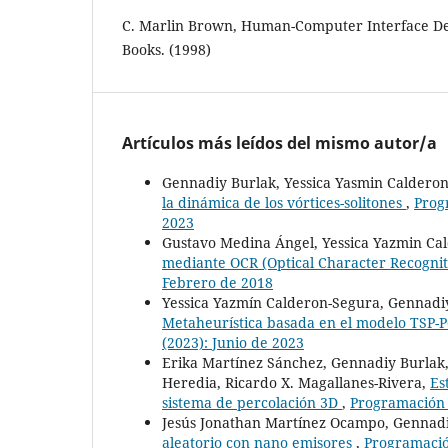
C. Marlin Brown, Human-Computer Interface Desi
Books. (1998)
Artículos más leídos del mismo autor/a
Gennadiy Burlak, Yessica Yasmin Caldero
la dinámica de los vórtices-solitones
,
Prog
2023
Gustavo Medina Ángel, Yessica Yazmin Ca
mediante OCR (Optical Character Recogni
Febrero de 2018
Yessica Yazmín Calderon-Segura, Gennadi
Metaheurística basada en el modelo TSP-
(2023): Junio de 2023
Erika Martínez Sánchez, Gennadiy Burlak,
Heredia, Ricardo X. Magallanes-Rivera,
Es
sistema de percolación 3D
,
Programación m
Jesús Jonathan Martínez Ocampo, Gennad
aleatorio con nano emisores
,
Programación