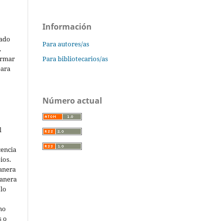
Información
cado
Para autores/as
.
ormar
Para bibliotecarios/as
para
Número actual
l
cencia
ios.
anera
manera
 lo
 no
s o