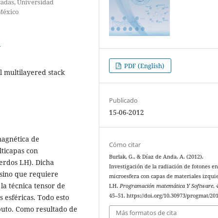
cadas, Universidad
México
5
PDF (English)
l multilayered stack
Publicado
15-06-2012
magnética de
Cómo citar
ticapas con
Burlak, G., & Díaz de Anda, A. (2012).
ierdos LH). Dicha
Investigación de la radiación de fotones e
 sino que requiere
microesfera con capas de materiales izqui
la técnica tensor de
LH.
Programación matemática Y Software
,
45–51. https://doi.org/10.30973/progmat/201
s esféricas. Todo esto
puto. Como resultado de
Más formatos de cita