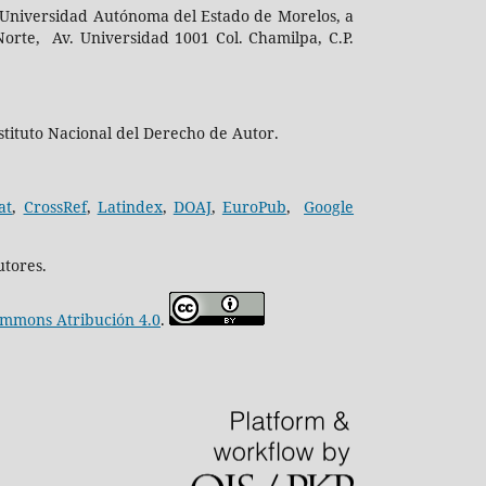
 la Universidad Autónoma del Estado de Morelos, a
orte, Av. Universidad 1001 Col. Chamilpa, C.P.
tituto Nacional del Derecho de Autor.
at
,
CrossRef
,
Latindex
,
DOAJ
,
EuroPub
,
Google
utores.
ommons Atribución 4.0
.