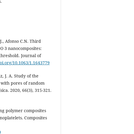
.
, J., Afonso C.N. Third
2 O 3 nanocomposites:
threshold. Journal of
doi.org/10.1063/1.1643779
, J. A. Study of the
em with pores of random
sica. 2020, 66(3), 315-321.
cting polymer composites
noplatelets. Composites
0