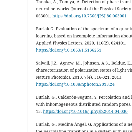
Tanaka, A., Tomiya, A. Detection of phase transi
neural networks. Journal of the Physical Society 
063001.
https://doi.org/10.7566/JPSJ.86.063001
Burlak G. Evaluation of the spectrum of a qua
learning based on incomplete information about
Applied Physics Letters. 2020, 116(2), 024101.
https://doi.org/10.1063/1.5136251
Salvail, J.Z., Agnew, M., Johnson, A.S., Bolduc, E.
characterization of polarization states of light 
Nature Photonics. 2013, 7(4), 316-321, 2013.
https://doi.org/10.1038/nphoton.2013.24
Burlak, G., Calderón-Segura, Y. Percolation and l
with inhomogeneous distributed random pores. P
13.
https://doi.org/10.1016/j.physb.2014.04.030
Burlak, G., Medina-Ángel, G. Applications of a n
the percolating transitions in a system with vari