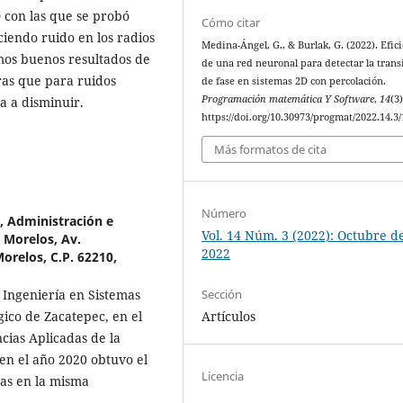
D con las que se probó
Cómo citar
iendo ruido en los radios
Medina-Ángel, G., & Burlak, G. (2022). Efic
imos buenos resultados de
de una red neuronal para detectar la trans
ras que para ruidos
de fase en sistemas 2D con percolación.
Programación matemática Y Software
,
14
(3)
a a disminuir.
https://doi.org/10.30973/progmat/2022.14.3/
Más formatos de cita
Número
, Administración e
Vol. 14 Núm. 3 (2022): Octubre d
 Morelos, Av.
2022
orelos, C.P. 62210,
 Ingeniería en Sistemas
Sección
ico de Zacatepec, en el
Artículos
cias Aplicadas de la
en el año 2020 obtuvo el
Licencia
das en la misma