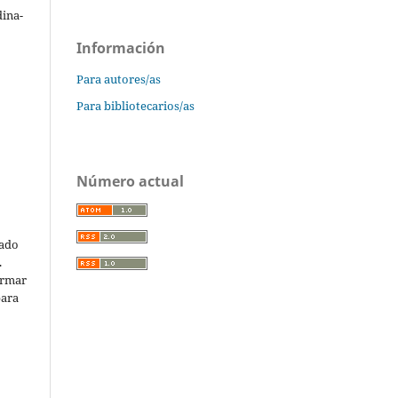
ina-
Información
Para autores/as
Para bibliotecarios/as
Número actual
cado
.
ormar
para