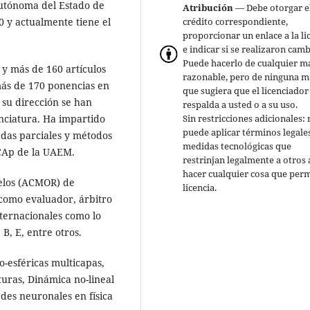
Autónoma del Estado de
Atribución
— Debe otorgar e
 y actualmente tiene el
crédito correspondiente,
proporcionar un enlace a la li
e indicar si se realizaron camb
Puede hacerlo de cualquier m
 y más de 160 artículos
razonable, pero de ninguna 
más de 170 ponencias en
que sugiera que el licenciador
 su dirección se han
respalda a usted o a su uso.
enciatura. Ha impartido
Sin restricciones adicionales:
puede aplicar términos legale
das parciales y métodos
medidas tecnológicas que
IICAp de la UAEM.
restrinjan legalmente a otros 
hacer cualquier cosa que perm
elos (ACMOR) de
licencia.
como evaluador, árbitro
nternacionales como lo
 B, E, entre otros.
o-esféricas multicapas,
uras, Dinámica no-lineal
des neuronales en física