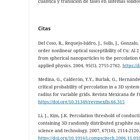
cuántica y transición de fases en sistemas sólidos
Citas
Del Coso, R., Requejo-Isidro, J., Solis, J., Gonzalo
order nonlinear optical susceptibility of Cu: Al 
from spherical nanoparticles to the percolation 
applied physics. 2004, 95(5), 2755-2762.
https://
Medina, G., Calderón, Y.Y., Burlak, G., Hernández
critical probability of percolation in a 3D syst
radius for variable grids. Revista Mexicana de Fí
https://doi.org/10.31349/revmexfis.66.315
Li, J., Kim, J.K. Percolation threshold of condu
containing 3D randomly distributed graphite na
science and technology. 2007, 67(10), 2114-2120.
https://doi.org/10.1016/j.compscitech.2006.11.01