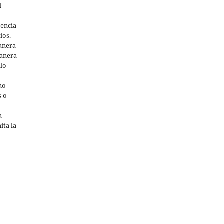
l
cencia
ios.
anera
manera
 lo
 no
s o
a
ita la