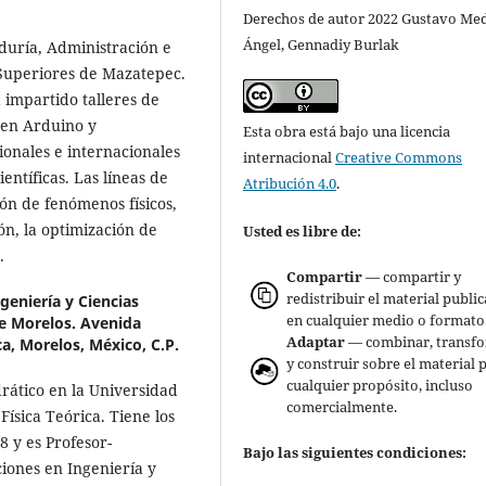
Derechos de autor 2022 Gustavo Med
Ángel, Gennadiy Burlak
duría, Administración e
 Superiores de Mazatepec.
 impartido talleres de
 en Arduino y
Esta obra está bajo una licencia
onales e internacionales
internacional
Creative Commons
ntíficas. Las líneas de
Atribución 4.0
.
ión de fenómenos físicos,
n, la optimización de
Usted es libre de:
s.
Compartir
— compartir y
redistribuir el material publi
geniería y Ciencias
en cualquier medio o formato
e Morelos. Avenida
Adaptar
— combinar, transf
a, Morelos, México, C.P.
y construir sobre el material 
cualquier propósito, incluso
rático en la Universidad
comercialmente.
ísica Teórica. Tiene los
8 y es Profesor-
Bajo las siguientes condiciones:
ciones en Ingeniería y