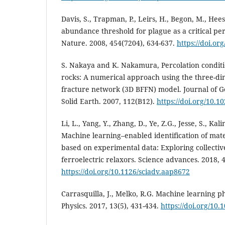
Davis, S., Trapman, P., Leirs, H., Begon, M., Hee
abundance threshold for plague as a critical p
Nature. 2008, 454(7204), 634-637.
https://doi.or
S. Nakaya and K. Nakamura, Percolation conditi
rocks: A numerical approach using the three-di
fracture network (3D BFFN) model. Journal of G
Solid Earth. 2007, 112(B12).
https://doi.org/10.
Li, L., Yang, Y., Zhang, D., Ye, Z.G., Jesse, S., Kal
Machine learning–enabled identification of mate
based on experimental data: Exploring collectiv
ferroelectric relaxors. Science advances. 2018, 
https://doi.org/10.1126/sciadv.aap8672
Carrasquilla, J., Melko, R.G. Machine learning p
Physics. 2017, 13(5), 431-434.
https://doi.org/10