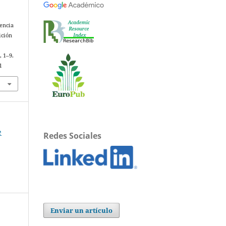
iencia
ición
, 1–9.
1
e
Redes Sociales
Enviar un artículo