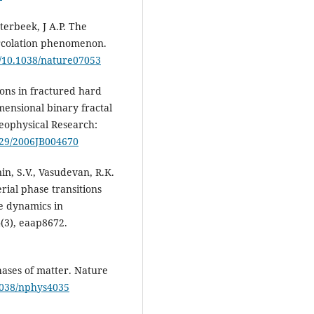
sterbeek, J A.P. The
ercolation phenomenon.
g/10.1038/nature07053
ons in fractured hard
mensional binary fractal
eophysical Research:
1029/2006JB004670
inin, S.V., Vasudevan, R.K.
rial phase transitions
e dynamics in
4(3), eaap8672.
hases of matter. Nature
.1038/nphys4035