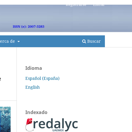
Registrarse
Entrar
erca de
Buscar
Idioma
e
Español (España)
English
Indexado