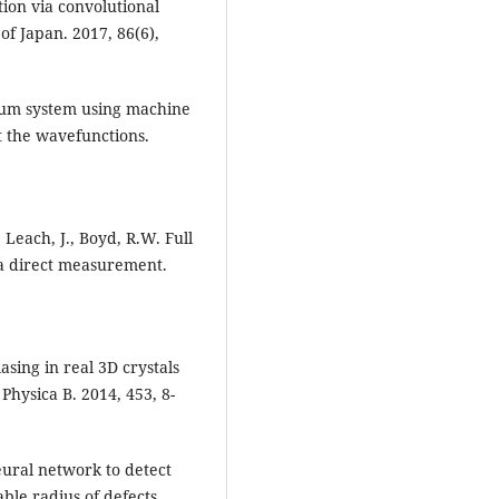
tion via convolutional
of Japan. 2017, 86(6),
ntum system using machine
 the wavefunctions.
, Leach, J., Boyd, R.W. Full
via direct measurement.
asing in real 3D crystals
hysica B. 2014, 453, 8-
eural network to detect
able radius of defects.