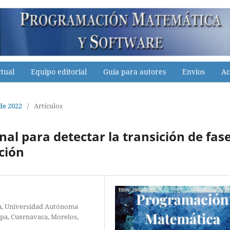
tual
Equipo editorial
Guía para autores
Envíos
Ac
 de 2022
/
Artículos
nal para detectar la transición de fas
ción
ca, Universidad Autónoma
lpa, Cuernavaca, Morelos,