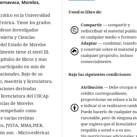
uernavaca, Morelos,
Usted es libre de:
rático en la Universidad
Teórica. Tiene los grados
Compartir
— compartir y
ofesor-Investigador
redistribuir el material publi
en cualquier medio o formato
eniería y Ciencias
Adaptar
— combinar, transf
 del Estado de Morelos
y construir sobre el material 
ente tiene el nivel III.
cualquier propósito, incluso
apítulos de libros y más
comercialmente.
 participado en más de
acionales. Bajo de su
Bajo las siguientes condiciones:
, maestría y licenciatura.
Atribución
— Debe otorgar e
aciones derivadas
crédito correspondiente,
licenciatura del CIICAp
proporcionar un enlace a la li
ncias de Morelos
e indicar si se realizaron camb
 desempeñado como
Puede hacerlo de cualquier m
razonable, pero de ninguna 
e varias revistas
que sugiera que el licenciador
aos, JVSTA, MMA,PIER,
respalda a usted o a su uso.
ón son: - Micro-esféricas
Sin restricciones adicionales: