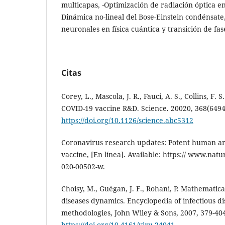
multicapas, -Optimización de radiación óptica en
Dinámica no-lineal del Bose-Einstein condénsate,
neuronales en física cuántica y transición de fas
Citas
Corey, L., Mascola, J. R., Fauci, A. S., Collins, F.
COVID-19 vaccine R&D. Science. 20020, 368(6494
https://doi.org/10.1126/science.abc5312
Coronavirus research updates: Potent human ant
vaccine, [En línea]. Available: https:// www.natu
020-00502-w.
Choisy, M., Guégan, J. F., Rohani, P. Mathematica
diseases dynamics. Encyclopedia of infectious d
methodologies, John Wiley & Sons, 2007, 379-40
https://doi.org/10.4161/viru.24041