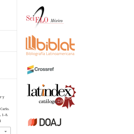
r y
Carlo.
, 1–8.
1