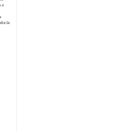
s o
a
ita la