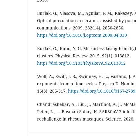
Burlak, G., Vlasova, M., Aguilar, P. M., Kakazey, 
Optical percolation in ceramics assisted by porou
communications. 2009, 282(14), 2850-2856.
https://doi.org/10.1016/j.optcom.2009.04.030
Burlak, G., Rubo, Y. G. Mirrorless lasing from lig
clusters. Physical Review. 2015, 92(1), 013812.
https://doi.org/10.1103/PhysRevA.92.013812
Wolf, A., Swift, J. B., Swinney, H. L., Vastano, 
exponents from a time series. Physica D: Nonli
16(3), 285-317.
https://doi.org/10.1016/0167-278
Chandrashekar, A., Liu, J., Martinot, A. J., McMa
Peter, L., ... Busman-Sahay, K. SARSCoV-2 infecti
rechallenge in rhesus macaques. Science. 2020, 