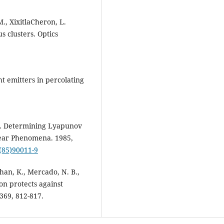
M., XixitlaCheron, L.
s clusters. Optics
ht emitters in percolating
J. A. Determining Lyapunov
near Phenomena. 1985,
9(85)90011-9
han, K., Mercado, N. B.,
on protects against
369, 812-817.