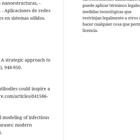
 nanoestructuras, -
puede aplicar términos legale
 - Aplicaciones de redes
medidas tecnológicas que
restrinjan legalmente a otros 
es en sistemas sólidos.
hacer cualquier cosa que perm
licencia.
 S. A strategic approach to
), 948-950.
ibodies could inspire a
re.com/articles/d41586-
l modeling of infectious
iseases: modern
4.