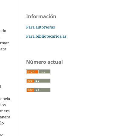
Información
Para autores/as
cado
Para bibliotecarios/as
.
ormar
para
Número actual
l
cencia
ios.
anera
manera
 lo
 no