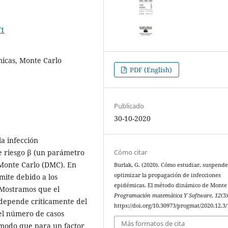
/1
micas, Monte Carlo
PDF (English)
Publicado
30-10-2020
a infección
de riesgo β (un parámetro
Cómo citar
 Monte Carlo (DMC). En
Burlak, G. (2020). Cómo estudiar, suspende
optimizar la propagación de infecciones
mite debido a los
epidémicas. El método dinámico de Monte 
 Mostramos que el
Programación matemática Y Software
,
12
(3)
depende críticamente del
https://doi.org/10.30973/progmat/2020.12.3/
 el número de casos
Más formatos de cita
 modo que para un factor