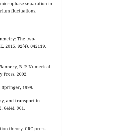
to microphase separation in
brium fluctuations.
symmetry: The two-
E. 2015, 92(4), 042119.
 Flannery, B. P. Numerical
y Press, 2002.
: Springer, 1999.
phy, and transport in
 64(4), 961.
tion theory. CRC press.