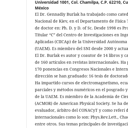
Universidad 1001, Col. Chamilpa, C.P. 62210, C
México
El Dr. Gennadiy Burlak ha trabajado como cated
Nacional de Kiev, en el Departamento de Física 
de doctor en: Ph. D. y D. of Sc. Desde 1998 es Pr
Titular “C” del Centro de Investigaciones en Ing
Aplicadas (CIICAp) de la Universidad Autónoma
(UAEM). Es miembro del SNI desde 2000 y actualm
El Dr. Burlak es autor y coautor de 14 libros y c
de 160 artículos en revistas internacionales. Ha
170 ponencias en Congresos Nacionales e Intern
dirección se han graduado: 16 tesis de doctorado
Ha impartido cursos de electromagnetismo, ecu
parciales y métodos numéricos en el posgrado y 
de la UAEM. Es miembro de la Academia de Cie
(ACMOR) de American Physical Society. Se ha
evaluador, árbitro del CONACyT y como referí d
internacionales como lo son: Phys.Rev.Lett., Ch
entre otros. Sus temas principales de investigaci