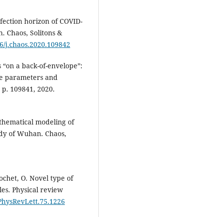
infection horizon of COVID-
. Chaos, Solitons &
16/j.chaos.2020.109842
s “on a back-of-envelope”:
ve parameters and
, p. 109841, 2020.
Mathematical modeling of
udy of Wuhan. Chaos,
hochet, O. Novel type of
les. Physical review
/PhysRevLett.75.1226