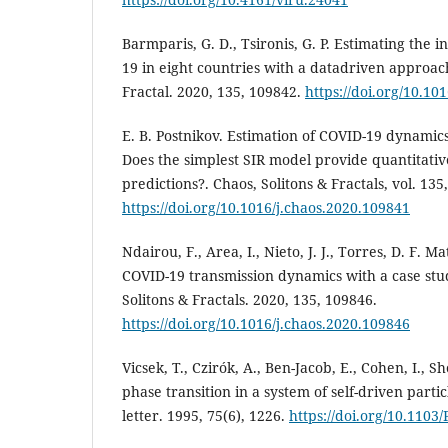
Barmparis, G. D., Tsironis, G. P. Estimating the 
19 in eight countries with a datadriven approach
Fractal. 2020, 135, 109842.
https://doi.org/10.10
E. B. Postnikov. Estimation of COVID-19 dynamic
Does the simplest SIR model provide quantitati
predictions?. Chaos, Solitons & Fractals, vol. 135
https://doi.org/10.1016/j.chaos.2020.109841
Ndairou, F., Area, I., Nieto, J. J., Torres, D. F. 
COVID-19 transmission dynamics with a case st
Solitons & Fractals. 2020, 135, 109846.
https://doi.org/10.1016/j.chaos.2020.109846
Vicsek, T., Czirók, A., Ben-Jacob, E., Cohen, I., S
phase transition in a system of self-driven partic
letter. 1995, 75(6), 1226.
https://doi.org/10.1103