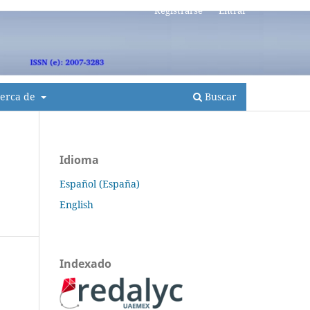
Registrarse
Entrar
erca de
Buscar
Idioma
Español (España)
English
Indexado