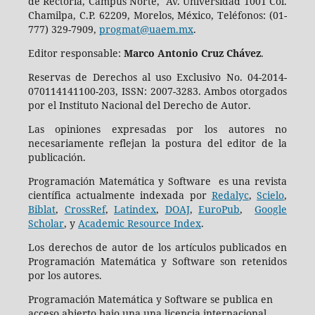
de Rectoría, Campus Norte, Av. Universidad 1001 Col.
Chamilpa, C.P. 62209, Morelos, México, Teléfonos: (01-
777) 329-7909,
progmat@uaem.mx
.
Editor responsable:
Marco Antonio Cruz Chávez
.
Reservas de Derechos al uso Exclusivo No. 04-2014-
070114141100-203, ISSN: 2007-3283. Ambos otorgados
por el Instituto Nacional del Derecho de Autor.
Las opiniones expresadas por los autores no
necesariamente reflejan la postura del editor de la
publicación.
Programación Matemática y Software es una revista
científica actualmente indexada por
Redalyc
,
Scielo
,
Biblat
,
CrossRef
,
Latindex
,
DOAJ
,
EuroPub
,
Google
Scholar
, y
Academic Resource Index
.
Los derechos de autor de los artículos publicados en
Programación Matemática y Software son retenidos
por los autores.
Programación Matemática y Software se publica en
acceso abierto bajo una una licencia internacional