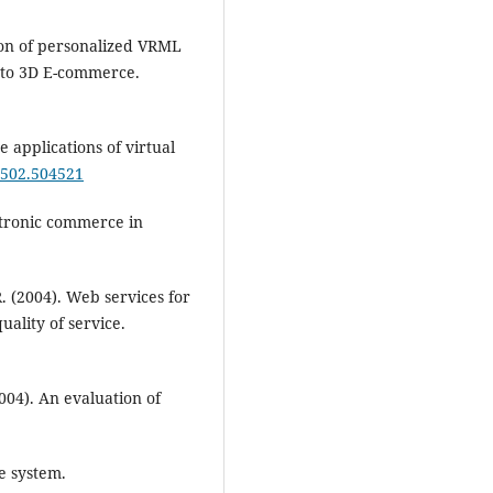
ion of personalized VRML
n to 3D E-commerce.
e applications of virtual
04502.504521
ctronic commerce in
 R. (2004). Web services for
ality of service.
2004). An evaluation of
e system.