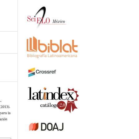
,
(2013).
para la
ación