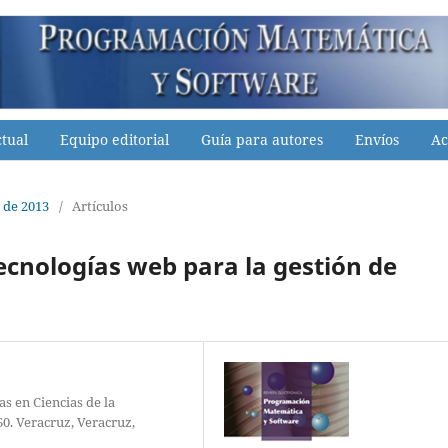
tual
Equipo editorial
Guía para autores
Envíos
Ac
 de 2013
/
Artículos
ecnologías web para la gestión de
as en Ciencias de la
0. Veracruz, Veracruz,