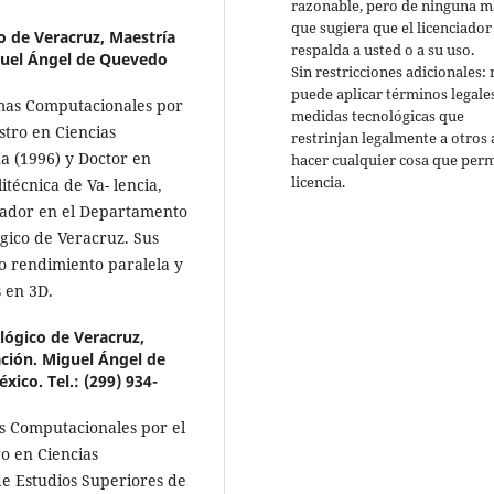
razonable, pero de ninguna 
que sugiera que el licenciador
o de Veracruz, Maestría
respalda a usted o a su uso.
guel Ángel de Quevedo
Sin restricciones adicionales:
puede aplicar términos legale
mas Computacionales por
medidas tecnológicas que
stro en Ciencias
restrinjan legalmente a otros 
a (1996) y Doctor en
hacer cualquier cosa que perm
licencia.
técnica de Va- lencia,
gador en el Departamento
gico de Veracruz. Sus
to rendimiento paralela y
 en 3D.
lógico de Veracruz,
ación. Miguel Ángel de
ico. Tel.: (299) 934-
s Computacionales por el
ro en Ciencias
de Estudios Superiores de