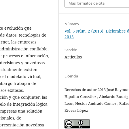
Más formatos de cita
Número
te evolución que
Vol. 5 Núm. 2 (2013): Diciembre 
de datos, tecnologías de
2013
ernet, las empresas
administración confiable,
Sección
e procesos e información,
Artículos
decisiones y novedosas
Actualmente existen
Licencia
y el modelado virtual,
mbargo trabajan de
Derechos de autor 2013 José Raymu
sos exitosos,
Hipólito González , Abelardo Rodríg
ción y que conjunten las
León, Héctor Andrade Gómez , Rafae
lo de integración lógica
Rivera López
 empresas una solución
ionales, de
e presentación novedosa