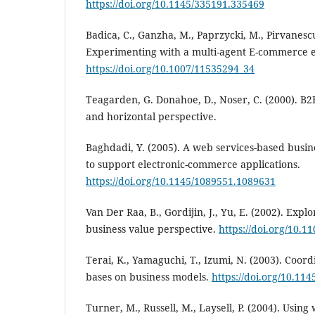
https://doi.org/10.1145/335191.335469
Badica, C., Ganzha, M., Paprzycki, M., Pirvanescu
Experimenting with a multi-agent E-commerce 
https://doi.org/10.1007/11535294_34
Teagarden, G. Donahoe, D., Noser, C. (2000). B2
and horizontal perspective.
Baghdadi, Y. (2005). A web services-based busi
to support electronic-commerce applications.
https://doi.org/10.1145/1089551.1089631
Van Der Raa, B., Gordijin, J., Yu, E. (2002). Exp
business value perspective.
https://doi.org/10.1
Terai, K., Yamaguchi, T., Izumi, N. (2003). Coor
bases on business models.
https://doi.org/10.11
Turner, M., Russell, M., Laysell, P. (2004). Usin