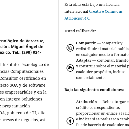
Esta obra está bajo una licencia
internacional
Creative Commons
Atribución 4.0
.
Usted es libre de:
cnológico de Veracruz,
Compartir
— compartir y
ación. Miguel Ángel de
redistribuir el material publi
ico. Tel.: (299) 934-
en cualquier medio o formato
Adaptar
— combinar, transf
 Instituto Tecnológico de
y construir sobre el material 
encias Computacionales
cualquier propósito, incluso
comercialmente.
 Consultor certificado en
ecto SOA y de software
Bajo las siguientes condiciones:
es empresariales y en la
 en Integra Soluciones
Atribución
— Debe otorgar e
de programación
crédito correspondiente,
OA, gobierno de TI, alta
proporcionar un enlace a la li
e indicar si se realizaron camb
rocesos de negocios, así
Puede hacerlo de cualquier m