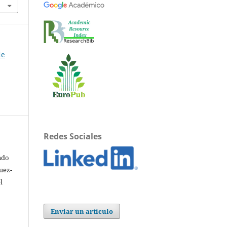
de
Redes Sociales
ndo
uez-
l
Enviar un artículo