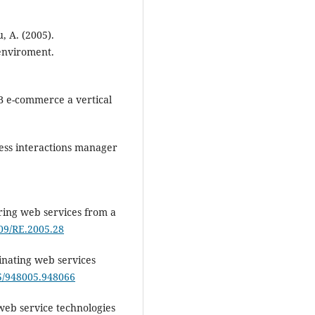
, A. (2005).
enviroment.
B e-commerce a vertical
ness interactions manager
loring web services from a
109/RE.2005.28
dinating web services
45/948005.948066
g web service technologies