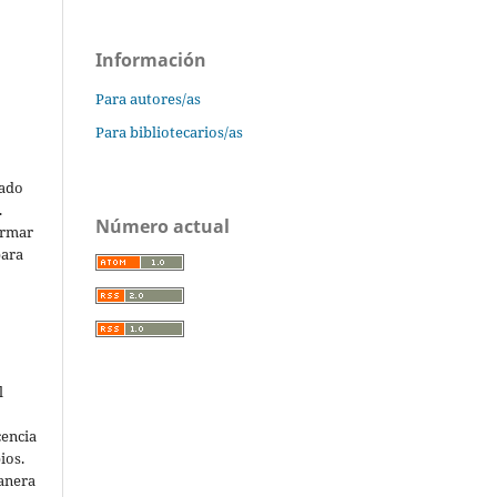
Información
Para autores/as
Para bibliotecarios/as
cado
.
Número actual
ormar
para
l
cencia
ios.
anera