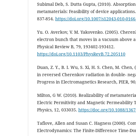
Subimal Deb, S. Dutta Gupta, (2010). Absorption
metamaterials: Feasibility of device applications.
837-854.
https://doi.org/10.1007/s12043-010-0166
Yu. O. Averkov, V. M. Yakovenko. (2005). Cheren
electron bunch that moves in a vacuum above a 
Physical Review B, 79, 193402-193412.
https://doi.org/10.1103/PhysRevB.72.205110
Duan, Z. Y., B. I. Wu, S. Xi, H. S. Chen, M. Chen
in reversed Cherenkov radiation in double- neg
Progress in Electromagnetics Research, PIER, 90,
Milton, G W. (2010). Realizability of metamateri
Electric Permitivity and Magnetic Permeability 
Physics, 12, 033035.
https://doc.org/10.1088/136
Taflove, Allen and Susan C. Hagness (2000). Co
Electrodynamics: The Finite-Difference Time-D