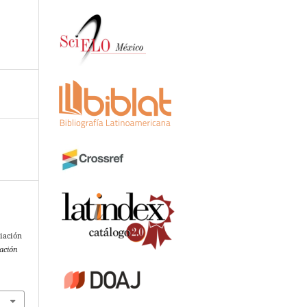
diación
ación