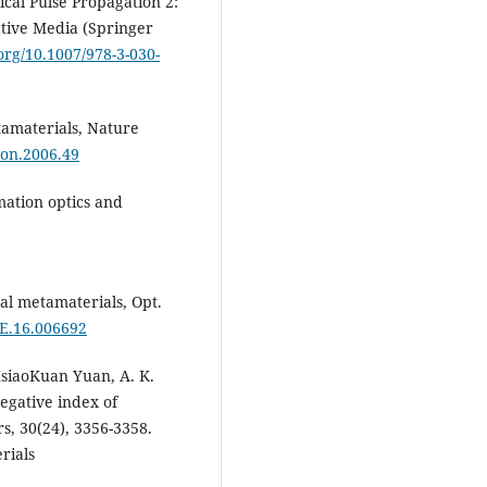
ical Pulse Propagation 2:
tive Media (Springer
.org/10.1007/978-3-030-
tamaterials, Nature
ton.2006.49
mation optics and
cal metamaterials, Opt.
OE.16.006692
HsiaoKuan Yuan, A. K.
Negative index of
rs, 30(24), 3356-3358.
rials