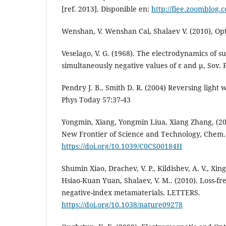
[ref. 2013]. Disponible en:
http://fiee.zoomblog.
Wenshan, V. Wenshan Cai, Shalaev V. (2010), Opt
Veselago, V. G. (1968). The electrodynamics of s
simultaneously negative values of ε and μ, Sov. P
Pendry J. B., Smith D. R. (2004) Reversing light 
Phys Today 57:37-43
Yongmin, Xiang, Yongmin Liua, Xiang Zhang, (20
New Frontier of Science and Technology, Chem. 
https://doi.org/10.1039/C0CS00184H
Shumin Xiao, Drachev, V. P., Kildishev, A. V., Xing
Hsiao-Kuan Yuan, Shalaev, V. M.. (2010). Loss-fre
negative-index metamaterials. LETTERS.
https://doi.org/10.1038/nature09278