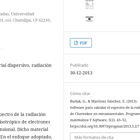
cadas, Universidad
, col. Chamilpa, CP 62210,
PDF
7
ial dispersivo, radiación
Publicado
30-12-2013
Cómo citar
Burlak, G., & Martínez Sánchez, E. (2013).
Software para calcular el espectro de la ra
pectro de la radiación
de Cherenkov en metamateriales.
Program
matemática Y Software
,
5
(2), 43–52.
sotrópico de electrones
https://doi.org/10.30973/progmat/2013.5.2/7
nsional. Dicho material
. En el enfoque adoptado,
Más formatos de cita