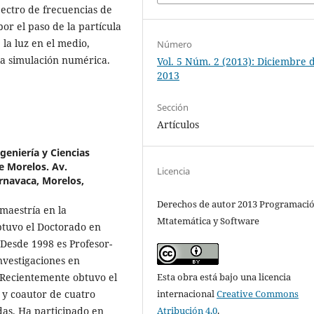
pectro de frecuencias de
por el paso de la partícula
la luz en el medio,
Número
la simulación numérica.
Vol. 5 Núm. 2 (2013): Diciembre 
2013
Sección
Artículos
geniería y Ciencias
e Morelos. Av.
Licencia
rnavaca, Morelos,
Derechos de autor 2013 Programaci
 maestría en la
Mtatemática y Software
btuvo el Doctorado en
 Desde 1998 es Profesor-
Investigaciones en
Esta obra está bajo una licencia
 Recientemente obtuvo el
internacional
Creative Commons
r y coautor de cuatro
Atribución 4.0
.
adas. Ha participado en