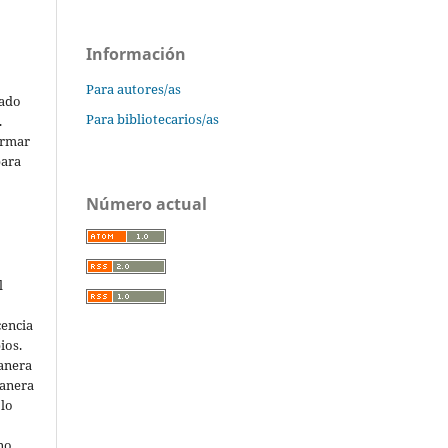
Información
Para autores/as
cado
Para bibliotecarios/as
.
ormar
para
Número actual
l
cencia
ios.
anera
manera
 lo
 no