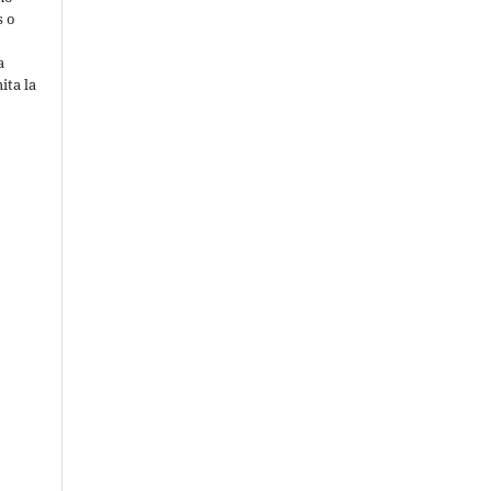
s o
a
ita la