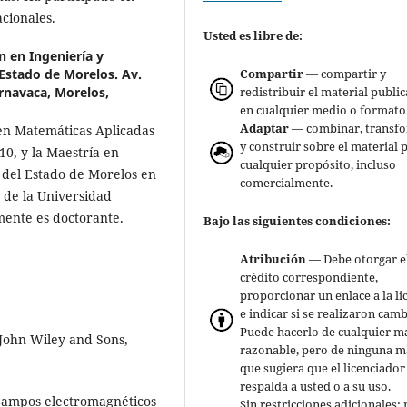
cionales.
Usted es libre de:
n en Ingeniería y
Compartir
— compartir y
Estado de Morelos. Av.
redistribuir el material publi
rnavaca, Morelos,
en cualquier medio o formato
Adaptar
— combinar, transf
en Matemáticas Aplicadas
y construir sobre el material 
0, y la Maestría en
cualquier propósito, incluso
 del Estado de Morelos en
comercialmente.
 de la Universidad
ente es doctorante.
Bajo las siguientes condiciones:
Atribución
— Debe otorgar e
crédito correspondiente,
proporcionar un enlace a la li
e indicar si se realizaron camb
Puede hacerlo de cualquier m
, John Wiley and Sons,
razonable, pero de ninguna 
que sugiera que el licenciador
respalda a usted o a su uso.
 Campos electromagnéticos
Sin restricciones adicionales: