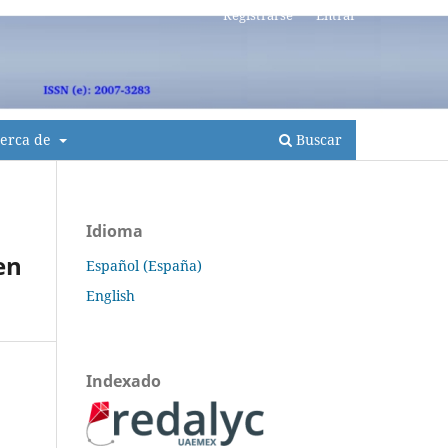
Registrarse
Entrar
erca de
Buscar
Idioma
en
Español (España)
English
Indexado