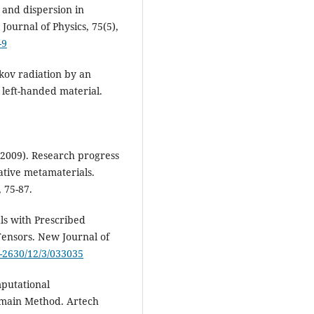
 and dispersion in
 Journal of Physics, 75(5),
-9
kov radiation by an
left-handed material.
, (2009). Research progress
ative metamaterials.
 75-87.
als with Prescribed
Tensors. New Journal of
7-2630/12/3/033035
mputational
omain Method. Artech