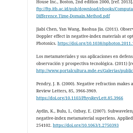
House Inc., Boston, 2nd edition 2000, [ref. 2013]
ftp://ftp.itb.ac.id/pub/download/ebooks/Computa
Difference.Time-Domain.Method.pdf
Jiabi Chen, Yan Wang, Baohua Jia. (2011). Obser
Doppler effect in negative-index materials at op
Photonics.
https://doi.org/10.1038/nphoton.2011.
Los metamateriales y sus aplicaciones en defens
observación y prospectiva tecnológica. (2011) [re
http://www.portalcultura.mde.es/Galerias/publi
Pendry, J. B. (2000). Negative refraction makes a
Review Letters, 85, 3966-3969.
https://doi.org/10.1103/PhysRevLett.85.3966
Aydin, K., Bulu, I., Ozbay, E. (2007). Subwavelen
negative-index metamaterial superlens. Applied P
254102.
https://doi.org/10.1063/1.2750393