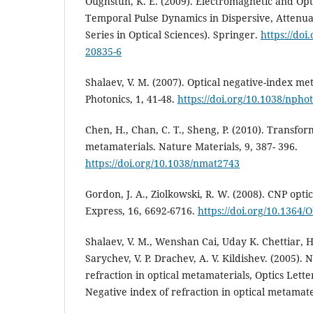
Oughstun, K. E. (2009). Electromagnetic and Opt
Temporal Pulse Dynamics in Dispersive, Attenua
Series in Optical Sciences). Springer.
https://doi
20835-6
Shalaev, V. M. (2007). Optical negative-index me
Photonics, 1, 41-48.
https://doi.org/10.1038/npho
Chen, H., Chan, C. T., Sheng, P. (2010). Transfor
metamaterials. Nature Materials, 9, 387- 396.
https://doi.org/10.1038/nmat2743
Gordon, J. A., Ziolkowski, R. W. (2008). CNP opti
Express, 16, 6692-6716.
https://doi.org/10.1364/
Shalaev, V. M., Wenshan Cai, Uday K. Chettiar, 
Sarychev, V. P. Drachev, A. V. Kildishev. (2005). 
refraction in optical metamaterials, Optics Lette
Negative index of refraction in optical metamate