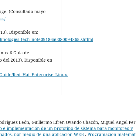
age. (Consultado mayo
ss/
13). Disponible en:
echnologies_tech_note09186a0080094865.shtlml
inux 6 Guia de
o del 2013). Disponible en
_Guide/Red_Hat_Enterprise_Linux-
Rodríguez León, Guillermo Efrén Ovando Chacón, Miguel Angel Per
o e implementación de un prototipo de sistema para monitoreo y
ionados, por medio de una aplicación WEB
,
Programación matemát