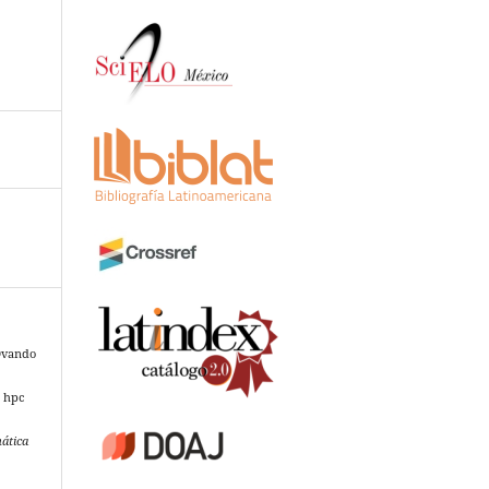
Ovando
r hpc
ática