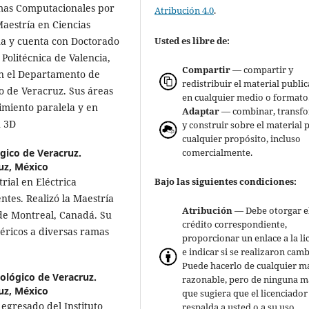
mas Computacionales por
Atribución 4.0
.
Maestría en Ciencias
Usted es libre de:
a y cuenta con Doctorado
Politécnica de Valencia,
Compartir
— compartir y
en el Departamento de
redistribuir el material publi
o de Veracruz. Sus áreas
en cualquier medio o formato
imiento paralela y en
Adaptar
— combinar, transf
n 3D
y construir sobre el material 
cualquier propósito, incluso
comercialmente.
gico de Veracruz.
uz, México
Bajo las siguientes condiciones:
ial en Eléctrica
ntes. Realizó la Maestría
Atribución
— Debe otorgar e
 de Montreal, Canadá. Su
crédito correspondiente,
éricos a diversas ramas
proporcionar un enlace a la li
e indicar si se realizaron camb
Puede hacerlo de cualquier m
nológico de Veracruz.
razonable, pero de ninguna 
uz, México
que sugiera que el licenciador
egresado del Instituto
respalda a usted o a su uso.