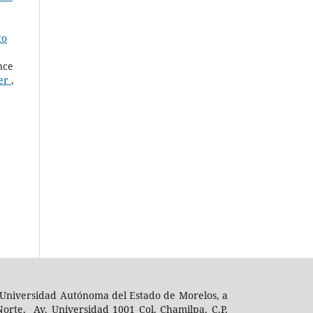
to
nce
Ver
,
 la Universidad Autónoma del Estado de Morelos, a
orte, Av. Universidad 1001 Col. Chamilpa, C.P.