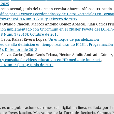
e 2025
reno Bernal, Jesús del Carmen Peralta Abarca, Alfonso D’Granda
ráfica para Extraer Coordenadas xy de Datos Vectoriales en Forma
tware: Vol. 9 Núm. 1 (2017): Febrero de 2017
n Ovando Chacón, Marcos Antonio Gomez Abascal, Juan Carlos Pri
ación implementado con Chromium en el Cluster Peyote del LCI-IT
 8 Núm. 3 (2016): Octubre de 2016
 León, Rafael Rivera López,
Un enfoque de paralelización
ideo de alta definición en tiempo real usando H.264
,
Programación
2): Diciembre de 2012
-Calvo, Carlos Julián Genis-Triana, Héctor Adolfo Andrade Gómez,
 y consulta de videos educativos en HD mediante internet
,
 7 Núm. 2 (2015): Junio de 2015
, es una publicación cuatrimestral, digital en línea, editada por
es de Investigación, Mezzanine de la Torre de Rectoría, Campus N