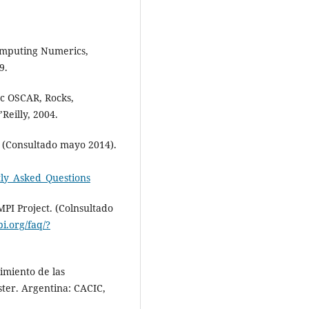
 Computing Numerics,
9.
tc OSCAR, Rocks,
Reilly, 2004.
 (Consultado mayo 2014).
tly_Asked_Questions
PI Project. (Colnsultado
i.org/faq/?
dimiento de las
ter. Argentina: CACIC,