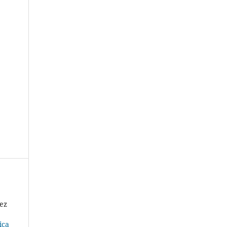
ez
ica