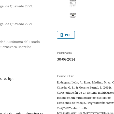
ngel de Quevedo 2779.
ngel de Quevedo 2779.
PDF
sidad Autónoma del Estado
 Cuernavaca, Morelos
Publicado
30-06-2014
2
Cómo citar
site, hpc
Rodríguez León, A., Romo Medina, M. A., 
Chacón, G. E., & Moreno Bernal, P. (2014).
Caracterización de un sistema multicluste
basado en un middleware de clusters de
estaciones de trabajo.
Programación matem
Y Software
,
6
(2), 10–16.
te al cómputo intensivo se
https://doi.org/10.30973/progmat/2014.6.2/2