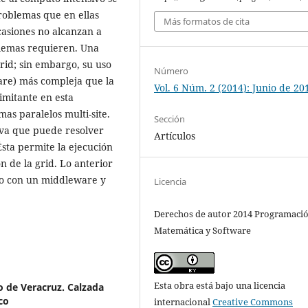
roblemas que en ellas
Más formatos de cita
casiones no alcanzan a
lemas requieren. Una
grid; sin embargo, su uso
Número
are) más compleja que la
Vol. 6 Núm. 2 (2014): Junio de 20
imitante en esta
as paralelos multi-site.
Sección
iva que puede resolver
Artículos
sta permite la ejecución
ón de la grid. Lo anterior
uno con un middleware y
Licencia
Derechos de autor 2014 Programaci
Matemática y Software
Esta obra está bajo una licencia
o de Veracruz. Calzada
co
internacional
Creative Commons