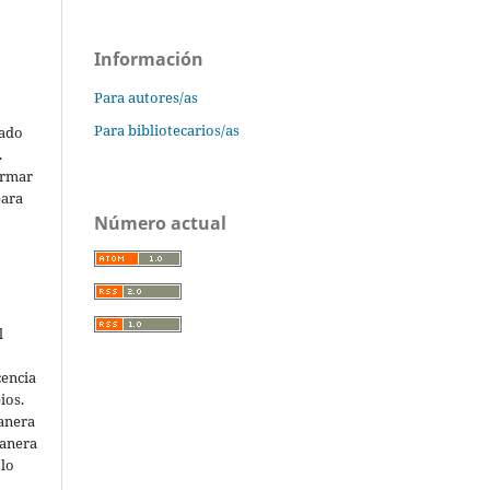
Información
Para autores/as
Para bibliotecarios/as
cado
.
ormar
para
Número actual
l
cencia
ios.
anera
manera
 lo