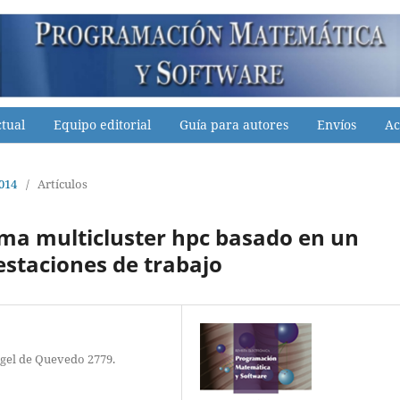
tual
Equipo editorial
Guía para autores
Envíos
Ac
2014
/
Artículos
ema multicluster hpc basado en un
estaciones de trabajo
ngel de Quevedo 2779.