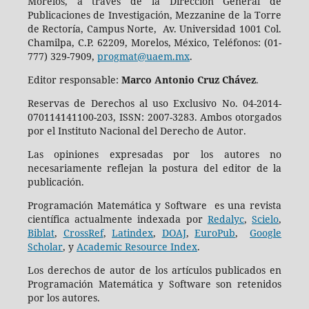
Morelos, a través de la Dirección General de
Publicaciones de Investigación, Mezzanine de la Torre
de Rectoría, Campus Norte, Av. Universidad 1001 Col.
Chamilpa, C.P. 62209, Morelos, México, Teléfonos: (01-
777) 329-7909,
progmat@uaem.mx
.
Editor responsable:
Marco Antonio Cruz Chávez
.
Reservas de Derechos al uso Exclusivo No. 04-2014-
070114141100-203, ISSN: 2007-3283. Ambos otorgados
por el Instituto Nacional del Derecho de Autor.
Las opiniones expresadas por los autores no
necesariamente reflejan la postura del editor de la
publicación.
Programación Matemática y Software es una revista
científica actualmente indexada por
Redalyc
,
Scielo
,
Biblat
,
CrossRef
,
Latindex
,
DOAJ
,
EuroPub
,
Google
Scholar
, y
Academic Resource Index
.
Los derechos de autor de los artículos publicados en
Programación Matemática y Software son retenidos
por los autores.