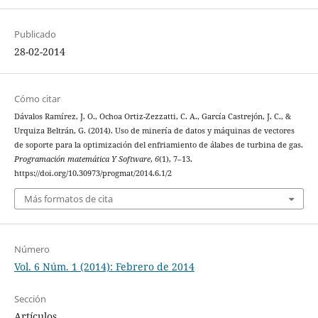
Publicado
28-02-2014
Cómo citar
Dávalos Ramírez, J. O., Ochoa Ortiz-Zezzatti, C. A., García Castrejón, J. C., &
Urquiza Beltrán, G. (2014). Uso de minería de datos y máquinas de vectores
de soporte para la optimización del enfriamiento de álabes de turbina de gas.
Programación matemática Y Software
,
6
(1), 7–13.
https://doi.org/10.30973/progmat/2014.6.1/2
Más formatos de cita
Número
Vol. 6 Núm. 1 (2014): Febrero de 2014
Sección
Artículos