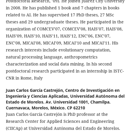
Postdoctoral Research, ’09). He joined Juarez City University
in 2008. He has published 1 book and 7 chapters in books
related to AI. He has supervised 17 PhD theses, 27 MSc
theses and 29 undergraduate theses. He participated in the
organization of COMCEV’07, COMCEV’08, HAIS’07, HAIS’08,
HAIS’09, HAIS’10, HAIS’11, HAIS’12, ENC’06, ENC’07,
ENC’08, MICAI’08, MICAI’09, MICAI’10 and MICAI’11. His
research interests include evolutionary computation,
natural processing language, anthropometrics
characterization and social data mining. In his second
postdoctoral research participated in an internship in ISTC-
CNR in Rome, Italy
Juan Carlos García Castrejón,
Centro de Investigación en
Ingeniería y Ciencias Aplicadas, Universidad Autónoma del
Estado de Morelos. Av. Universidad 1001, Chamilpa.
Cuernavaca, Morelos, México. CP 62210
Juan Carlos García Castrejón is PhD professor at the
Research Center for Applied Sciences and Engineering
(CIICAp) at Universidad Autónoma del Estado de Morelos.