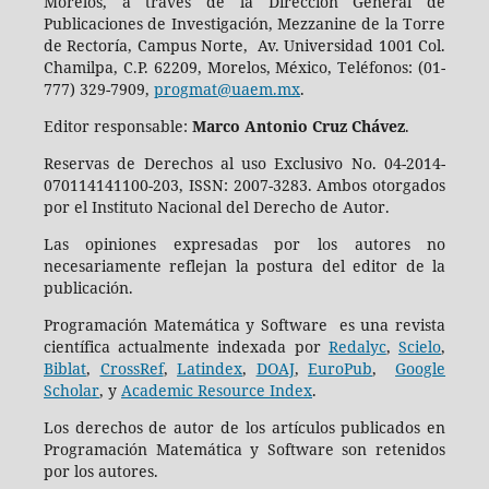
Morelos, a través de la Dirección General de
Publicaciones de Investigación, Mezzanine de la Torre
de Rectoría, Campus Norte, Av. Universidad 1001 Col.
Chamilpa, C.P. 62209, Morelos, México, Teléfonos: (01-
777) 329-7909,
progmat@uaem.mx
.
Editor responsable:
Marco Antonio Cruz Chávez
.
Reservas de Derechos al uso Exclusivo No. 04-2014-
070114141100-203, ISSN: 2007-3283. Ambos otorgados
por el Instituto Nacional del Derecho de Autor.
Las opiniones expresadas por los autores no
necesariamente reflejan la postura del editor de la
publicación.
Programación Matemática y Software es una revista
científica actualmente indexada por
Redalyc
,
Scielo
,
Biblat
,
CrossRef
,
Latindex
,
DOAJ
,
EuroPub
,
Google
Scholar
, y
Academic Resource Index
.
Los derechos de autor de los artículos publicados en
Programación Matemática y Software son retenidos
por los autores.