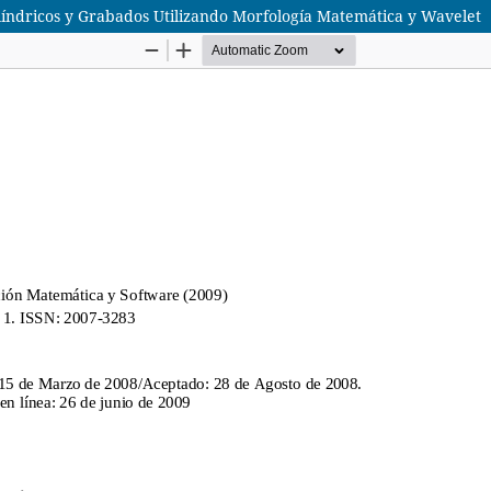
ilíndricos y Grabados Utilizando Morfología Matemática y Wavelet