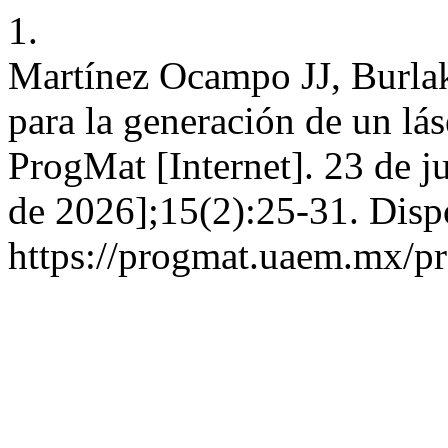
1.
Martínez Ocampo JJ, Burlak
para la generación de un lás
ProgMat [Internet]. 23 de j
de 2026];15(2):25-31. Disp
https://progmat.uaem.mx/p