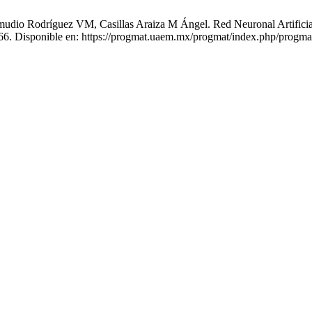
o Rodríguez VM, Casillas Araiza M Ángel. Red Neuronal Artificial pa
7-66. Disponible en: https://progmat.uaem.mx/progmat/index.php/progma