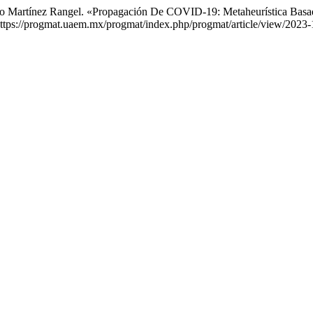
rdo Martínez Rangel. «Propagación De COVID-19: Metaheurística Bas
 https://progmat.uaem.mx/progmat/index.php/progmat/article/view/2023-