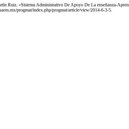
artín Ruiz. «Sistema Administrativo De Apoyo De La enseñanza-Apren
t.uaem.mx/progmat/index.php/progmat/article/view/2014-6-3-5.