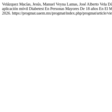
Velázquez Macías, Jesús, Manuel Veyna Lamas, José Alberto Vela Dá
aplicación móvil Diabetest En Personas Mayores De 18 años En El M
2026. https://progmat.uaem.mx/progmat/index.php/progmat/article/v