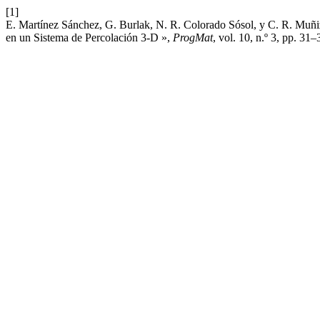
[1]
E. Martínez Sánchez, G. Burlak, N. R. Colorado Sósol, y C. R. Muñi
en un Sistema de Percolación 3-D »,
ProgMat
, vol. 10, n.º 3, pp. 31