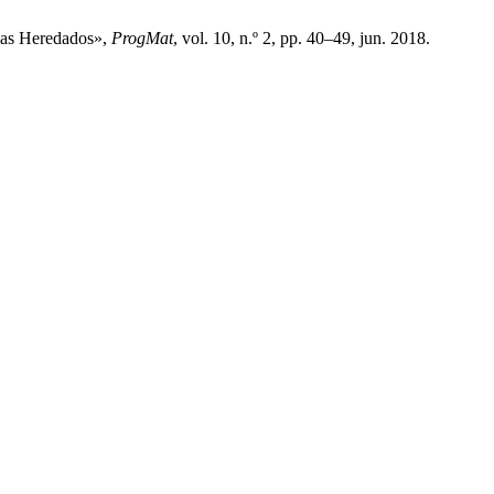
emas Heredados»,
ProgMat
, vol. 10, n.º 2, pp. 40–49, jun. 2018.