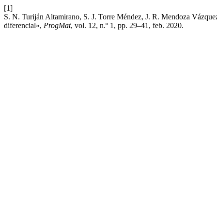
[1]
S. N. Turiján Altamirano, S. J. Torre Méndez, J. R. Mendoza Vázquez
diferencial»,
ProgMat
, vol. 12, n.º 1, pp. 29–41, feb. 2020.