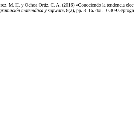
rez, M. H. y Ochoa Ortiz, C. A. (2016) «Conociendo la tendencia electo
gramación matemática y software
, 8(2), pp. 8–16. doi: 10.30973/prog