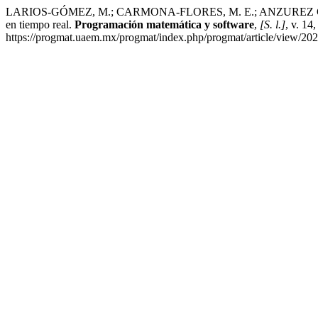
LARIOS-GÓMEZ, M.; CARMONA-FLORES, M. E.; ANZUREZ GARCÍA
en tiempo real.
Programación matemática y software
,
[S. l.]
, v. 14
https://progmat.uaem.mx/progmat/index.php/progmat/article/view/202