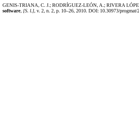
GENIS-TRIANA, C. J.; RODRÍGUEZ-LEÓN, A.; RIVERA LÓPEZ, R. Alg
software
,
[S. l.]
, v. 2, n. 2, p. 10–26, 2010. DOI: 10.30973/progmat