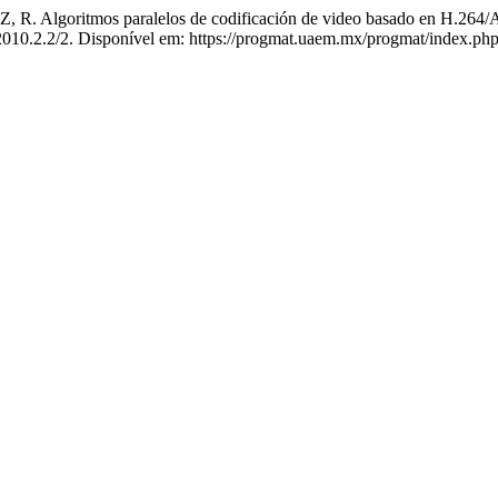
oritmos paralelos de codificación de video basado en H.264/AVC
/2010.2.2/2. Disponível em: https://progmat.uaem.mx/progmat/index.ph