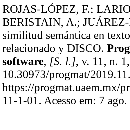
ROJAS-LÓPEZ, F.; LAR
BERISTAIN, A.; JUÁREZ-L
similitud semántica en text
relacionado y DISCO.
Prog
software
,
[S. l.]
, v. 11, n. 
10.30973/progmat/2019.11.
https://progmat.uaem.mx/pr
11-1-01. Acesso em: 7 ago.