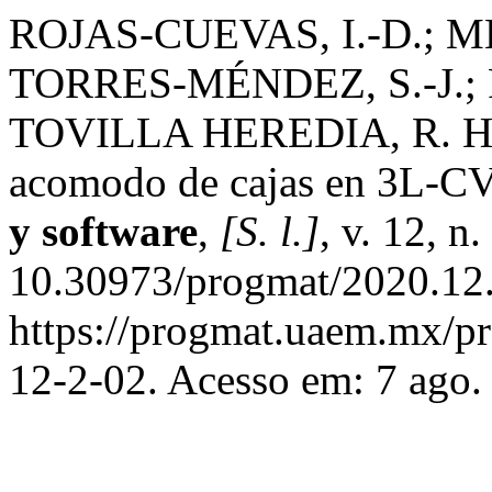
ROJAS-CUEVAS, I.-D.; 
TORRES-MÉNDEZ, S.-J.;
TOVILLA HEREDIA, R. He
acomodo de cajas en 3L-C
y software
,
[S. l.]
, v. 12, n
10.30973/progmat/2020.12.
https://progmat.uaem.mx/pr
12-2-02. Acesso em: 7 ago.