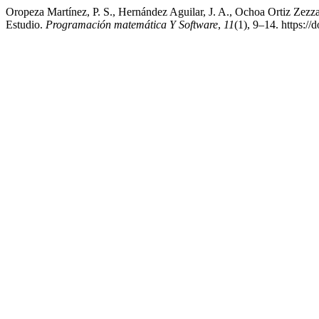
Oropeza Martínez, P. S., Hernández Aguilar, J. A., Ochoa Ortiz Zezza
Estudio.
Programación matemática Y Software
,
11
(1), 9–14. https:/