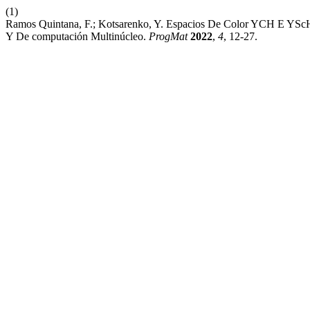
(1)
Ramos Quintana, F.; Kotsarenko, Y. Espacios De Color YCH E YScH
Y De computación Multinúcleo.
ProgMat
2022
,
4
, 12-27.