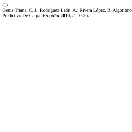
(1)
Genis-Triana, C. J.; Rodríguez-León, A.; Rivera López, R. Algori
Predictivo De Carga.
ProgMat
2010
,
2
, 10-26.