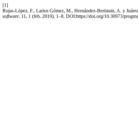
[1]
Rojas-López, F., Larios Gómez, M., Hernández-Beristain, A. y Juárez
software
. 11, 1 (feb. 2019), 1–8. DOI:https://doi.org/10.30973/progm