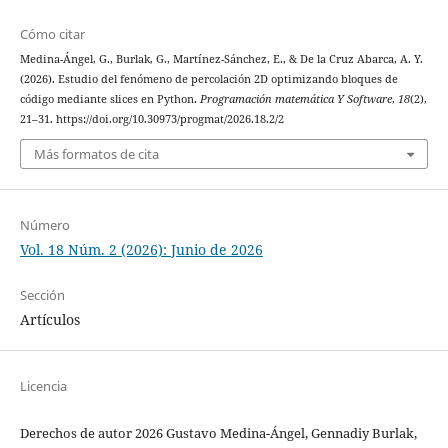
Cómo citar
Medina-Ángel, G., Burlak, G., Martínez-Sánchez, E., & De la Cruz Abarca, A. Y.
(2026). Estudio del fenómeno de percolación 2D optimizando bloques de
código mediante slices en Python.
Programación matemática Y Software
,
18
(2),
21–31. https://doi.org/10.30973/progmat/2026.18.2/2
Más formatos de cita
Número
Vol. 18 Núm. 2 (2026): Junio de 2026
Sección
Artículos
Licencia
Derechos de autor 2026 Gustavo Medina-Ángel, Gennadiy Burlak,