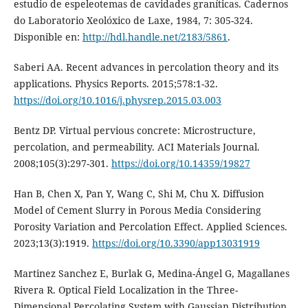
estudio de espeleotemas de cavidades graníticas. Cadernos
do Laboratorio Xeolóxico de Laxe, 1984, 7: 305-324.
Disponible en:
http://hdl.handle.net/2183/5861
.
Saberi AA. Recent advances in percolation theory and its
applications. Physics Reports. 2015;578:1-32.
https://doi.org/10.1016/j.physrep.2015.03.003
Bentz DP. Virtual pervious concrete: Microstructure,
percolation, and permeability. ACI Materials Journal.
2008;105(3):297-301.
https://doi.org/10.14359/19827
Han B, Chen X, Pan Y, Wang C, Shi M, Chu X. Diffusion
Model of Cement Slurry in Porous Media Considering
Porosity Variation and Percolation Effect. Applied Sciences.
2023;13(3):1919.
https://doi.org/10.3390/app13031919
Martinez Sanchez E, Burlak G, Medina-Ángel G, Magallanes
Rivera R. Optical Field Localization in the Three-
Dimensional Percolating System with Gaussian Distribution