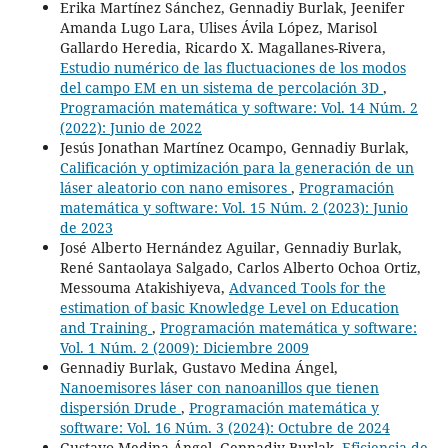
Erika Martínez Sánchez, Gennadiy Burlak, Jeenifer
Amanda Lugo Lara, Ulises Ávila López, Marisol
Gallardo Heredia, Ricardo X. Magallanes-Rivera,
Estudio numérico de las fluctuaciones de los modos
del campo EM en un sistema de percolación 3D
,
Programación matemática y software: Vol. 14 Núm. 2
(2022): Junio de 2022
Jesús Jonathan Martínez Ocampo, Gennadiy Burlak,
Calificación y optimización para la generación de un
láser aleatorio con nano emisores
,
Programación
matemática y software: Vol. 15 Núm. 2 (2023): Junio
de 2023
José Alberto Hernández Aguilar, Gennadiy Burlak,
René Santaolaya Salgado, Carlos Alberto Ochoa Ortiz,
Messouma Atakishiyeva,
Advanced Tools for the
estimation of basic Knowledge Level on Education
and Training
,
Programación matemática y software:
Vol. 1 Núm. 2 (2009): Diciembre 2009
Gennadiy Burlak, Gustavo Medina Ángel,
Nanoemisores láser con nanoanillos que tienen
dispersión Drude
,
Programación matemática y
software: Vol. 16 Núm. 3 (2024): Octubre de 2024
Gustavo Medina-Ángel, Gennadiy Burlak,
Eficiencia de