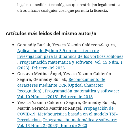
legales o medidas tecnológicas que restrinjan legalmente a
otros a hacer cualquier cosa que permita la licencia.
Artículos más leídos del mismo autor/a
Gennadiy Burlak, Yessica Yasmin Calderon-Segura,
Aplicación de Python 3.9 en un sistema de
investigación para la dinámica de los vórtices-solitones
,
Programación matemática y software: Vol. 15 Núm. 1
(2023): Febrero del 2023
Gustavo Medina Ángel, Yessica Yazmin Calderón
Segura, Gennadiy Burlak,
Reconocimiento de
caracteres mediante OCR (Optical Character
Recognition)
,
Programación matemática y software:
Vol. 10 Núm. 1 (2018): Febrero de 2018
Yessica Yazmín Calderon-Segura, Gennadiy Burlak,
Martín Gerardo Martínez Rangel,
Propagación de
COVID-19: Metaheurística basada en el modelo TSP-
Percolación
,
Programación matemática y software:
Vol. 15 Núm. 2 (2023): Junio de 2023