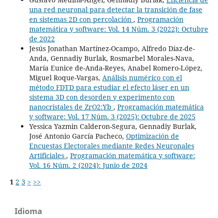
una red neuronal para detectar la transición de fase
en sistemas 2D con percolación
,
Programación
matemática y software: Vol. 14 Núm. 3 (2022): Octubre
de 2022
Jesús Jonathan Martínez-Ocampo, Alfredo Díaz-de-
Anda, Gennadiy Burlak, Rosmarbel Morales-Nava,
María Eunice de-Anda-Reyes, Anabel Romero-López,
Miguel Roque-Vargas,
Análisis numérico con el
método FDTD para estudiar el efecto láser en un
sistema 3D con desorden y experimento con
nanocristales de ZrO2:Yb
,
Programación matemática
y software: Vol. 17 Núm. 3 (2025): Octubre de 2025
Yessica Yazmin Calderon-Segura, Gennadiy Burlak,
José Antonio García Pacheco,
Optimización de
Encuestas Electorales mediante Redes Neuronales
Artificiales
,
Programación matemática y software:
Vol. 16 Núm. 2 (2024): Junio de 2024
1
2
3
>
>>
Idioma