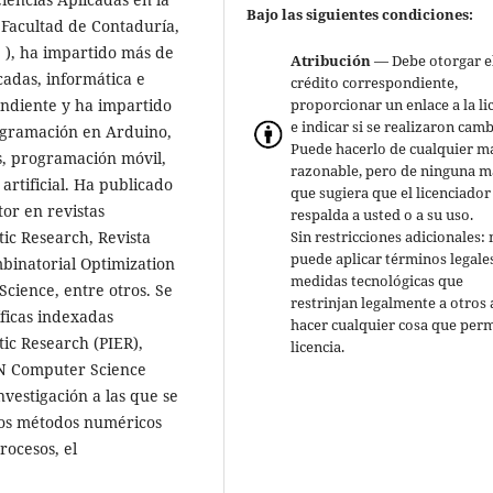
Bajo las siguientes condiciones:
 Facultad de Contaduría,
 ), ha impartido más de
Atribución
— Debe otorgar e
icadas, informática e
crédito correspondiente,
proporcionar un enlace a la li
endiente y ha impartido
e indicar si se realizaron camb
ogramación en Arduino,
Puede hacerlo de cualquier m
os, programación móvil,
razonable, pero de ninguna 
 artificial. Ha publicado
que sugiera que el licenciador
tor en revistas
respalda a usted o a su uso.
Sin restricciones adicionales:
ic Research, Revista
puede aplicar términos legale
mbinatorial Optimization
medidas tecnológicas que
cience, entre otros. Se
restrinjan legalmente a otros 
ficas indexadas
hacer cualquier cosa que perm
ic Research (PIER),
licencia.
SN Computer Science
nvestigación a las que se
 los métodos numéricos
rocesos, el