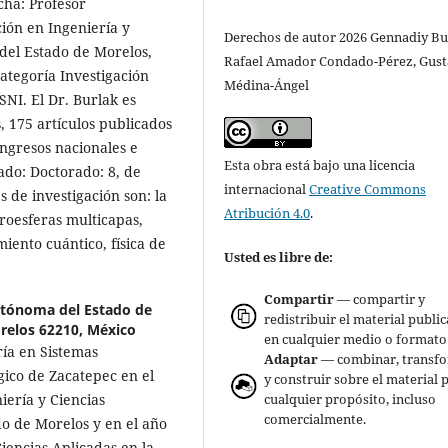
cha: Profesor
ción en Ingeniería y
Derechos de autor 2026 Gennadiy Bu
del Estado de Morelos,
Rafael Amador Condado-Pérez, Gus
categoría Investigación
Médina-Ángel
SNI. El Dr. Burlak es
s, 175 artículos publicados
ongresos nacionales e
Esta obra está bajo una licencia
ado: Doctorado: 8, de
internacional
Creative Commons
 de investigación son: la
Atribución 4.0
.
croesferas multicapas,
iento cuántico, física de
Usted es libre de:
Compartir
— compartir y
utónoma del Estado de
redistribuir el material publi
relos 62210, México
en cualquier medio o formato
ría en Sistemas
Adaptar
— combinar, transf
gico de Zacatepec en el
y construir sobre el material 
cualquier propósito, incluso
iería y Ciencias
comercialmente.
o de Morelos y en el año
Ciencias Aplicadas en la