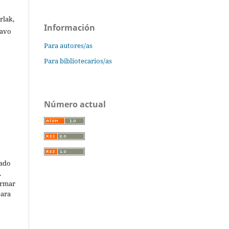
rlak,
Información
tavo
Para autores/as
Para bibliotecarios/as
Número actual
cado
.
ormar
para