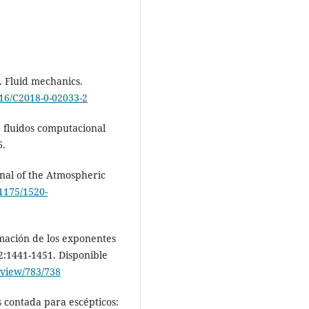
 Fluid mechanics.
016/C2018-0-02033-2
e fluidos computacional
6.
rnal of the Atmospheric
.1175/1520-
imación de los exponentes
:1441-1451. Disponible
e/view/783/738
s contada para escépticos: