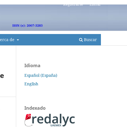
Registrarse
Entrar
erca de
Buscar
Idioma
ie
Español (España)
English
Indexado