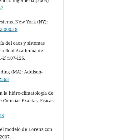
encia. Ingeniería (2003)
47
systems. New York (NY):
13-0003-8
a del caos y sistemas
e la Real Academia de
1-2):107-126.
ading (MA): Addison-
92563
n la hidro-climatología de
Ciencias Exactas, Físicas
95
del modelo de Lorenz con
 2007.