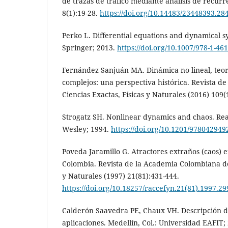
de trazas de tráfico mediante análisis de recurr
8(1):19-28.
https://doi.org/10.14483/23448393.28
Perko L. Differential equations and dynamical 
Springer; 2013.
https://doi.org/10.1007/978-1-46
Fernández Sanjuán MA. Dinámica no lineal, teorí
complejos: una perspectiva histórica. Revista d
Ciencias Exactas, Físicas y Naturales (2016) 109(
Strogatz SH. Nonlinear dynamics and chaos. Re
Wesley; 1994.
https://doi.org/10.1201/97804294
Poveda Jaramillo G. Atractores extraños (caos) e
Colombia. Revista de la Academia Colombiana de 
y Naturales (1997) 21(81):431-444.
https://doi.org/10.18257/raccefyn.21(81).1997.29
Calderón Saavedra PE, Chaux VH. Descripción 
aplicaciones. Medellín, Col.: Universidad EAFIT;