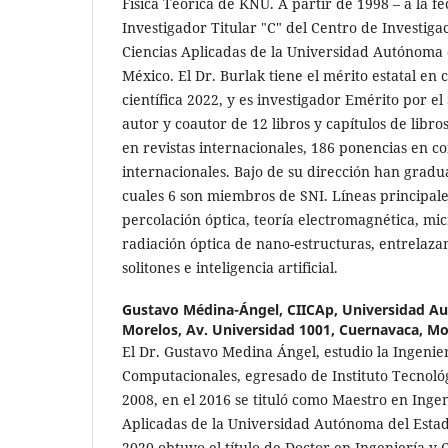
Física Teórica de KNU. A partir de 1998 – a la fe
Investigador Titular "C" del Centro de Investiga
Ciencias Aplicadas de la Universidad Autónoma 
México. El Dr. Burlak tiene el mérito estatal en 
científica 2022, y es investigador Emérito por el 
autor y coautor de 12 libros y capítulos de libro
en revistas internacionales, 186 ponencias en c
internacionales. Bajo de su dirección han gradu
cuales 6 son miembros de SNI. Líneas principales
percolación óptica, teoría electromagnética, mi
radiación óptica de nano-estructuras, entrelazam
solitones e inteligencia artificial.
Gustavo Médina-Ángel,
CIICAp, Universidad A
Morelos, Av. Universidad 1001, Cuernavaca, Mo
El Dr. Gustavo Medina Ángel, estudio la Ingenie
Computacionales, egresado de Instituto Tecnoló
2008, en el 2016 se tituló como Maestro en Ingen
Aplicadas de la Universidad Autónoma del Estad
2020 obtuvo el título de Doctor en Ingeniería y 