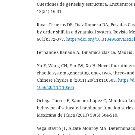
Cuestiones de génesis y estructura. Encuentros M
12(34):16-31.
Rivas-Cisneros DE, Díaz-Romero DA, Posadas-Casti
by order shift in a dynamical system. Revista Me
66(3):372-377.
https://doi.org/10.31349/RevMexFi
Fernández Rañada A. Dinámica clásica. Madrid: 
Yu F, Wang CH, Yin JW, Xu H. Novel four-dimen
chaotic system generating one-, two-, three- and
Chinese Physics B (2011) 20(11):110505.
https://
1056/20/11/110505
Ortega-Torres E, Sánchez-López C, Mendoza-Ló
behavior of saturated nonlinear function series
Mexicana de Física (2013) 59(6):504-510.
Vega Stavro JF, Alzate Monroy MA. Determinació