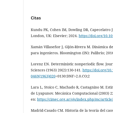
Citas
Kundu PK, Cohen IM, Dowling DR, Capecelatro J.
London, UK: Elsevier; 2024.
https://doi.org/10.1
Xamán Villaseñor J, Gijón-Rivera M. Dinámica d
para ingenieros. Bloomington (IN): Palibrio; 201
Lorenz EN. Deterministic nonperiodic flow. Jou
Sciences (1963) 20(2):130-141.
https://doi.org/10
0469(1963)020
<0130:DNF>2.0.CO;2
Lara L, Stoico C, Machado R, Castagnino M. Est
de Lyapunov. Mecánica Computacional (2003) 22
en:
https://cimec.org.ar/ojs/index.php/mc/articl
Madrid-Casado CM. Historia de la teoría del cao