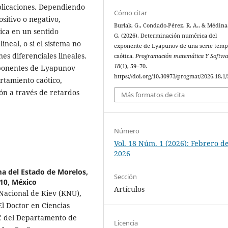
plicaciones. Dependiendo
Cómo citar
sitivo o negativo,
Burlak, G., Condado-Pérez, R. A., & Médina
ica en un sentido
G. (2026). Determinación numérica del
neal, o si el sistema no
exponente de Lyapunov de una serie temp
es diferenciales lineales.
caótica.
Programación matemática Y Softwa
18
(1), 59–70.
xponentes de Lyapunov
https://doi.org/10.30973/progmat/2026.18.1/
rtamiento caótico,
ón a través de retardos
Más formatos de cita
Número
Vol. 18 Núm. 1 (2026): Febrero d
2026
a del Estado de Morelos,
Sección
10, México
Artículos
 Nacional de Kiev (KNU),
El Doctor en Ciencias
TC del Departamento de
Licencia