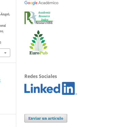
-Ángel,
oral
re
,
5
Redes Sociales
e
Enviar un artículo