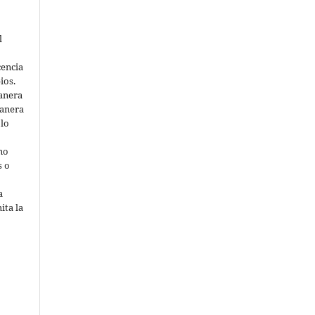
l
cencia
ios.
anera
manera
 lo
 no
s o
a
ita la