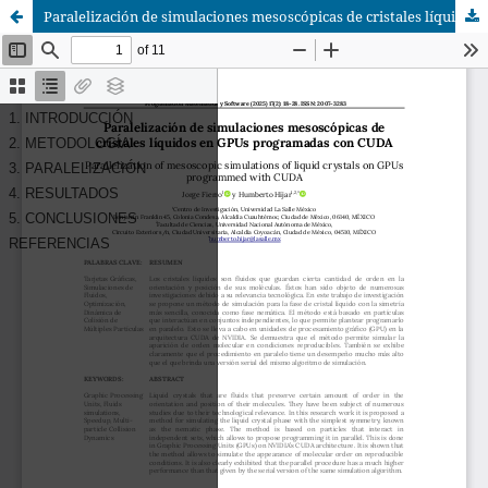
Paralelización de simulaciones mesoscópicas de cristales líquidos en GPUs programadas con CUDA