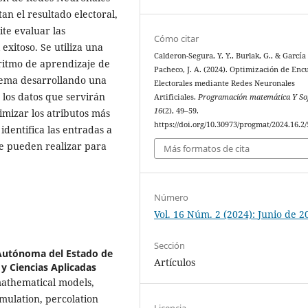
tan el resultado electoral,
te evaluar las
Cómo citar
 exitoso. Se utiliza una
Calderon-Segura, Y. Y., Burlak, G., & García
oritmo de aprendizaje de
Pacheco, J. A. (2024). Optimización de Enc
stema desarrollando una
Electorales mediante Redes Neuronales
 los datos que servirán
Artificiales.
Programación matemática Y So
16
(2), 49–59.
imizar los atributos más
https://doi.org/10.30973/progmat/2024.16.2/
identifica las entradas a
 se pueden realizar para
Más formatos de cita
Número
Vol. 16 Núm. 2 (2024): Junio de 2
Sección
Autónoma del Estado de
Artículos
 y Ciencias Aplicadas
mathematical models,
mulation, percolation