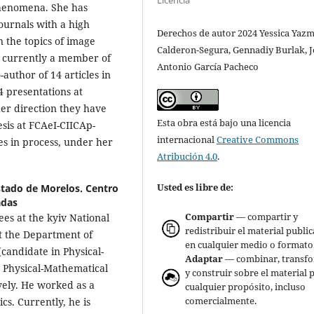
Licencia
phenomena. She has
journals with a high
Derechos de autor 2024 Yessica Yaz
n the topics of image
Calderon-Segura, Gennadiy Burlak, J
s currently a member of
Antonio García Pacheco
-author of 14 articles in
4 presentations at
er direction they have
Esta obra está bajo una licencia
esis at FCAeI-CIICAp-
internacional
Creative Commons
s in process, under her
Atribución 4.0
.
Usted es libre de:
tado de Morelos. Centro
adas
Compartir
— compartir y
es at the kyiv National
redistribuir el material publi
at the Department of
en cualquier medio o formato
(candidate in Physical-
Adaptar
— combinar, transf
n Physical-Mathematical
y construir sobre el material 
vely. He worked as a
cualquier propósito, incluso
comercialmente.
cs. Currently, he is