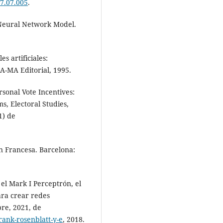
17.07.005
.
 Neural Network Model.
s artificiales:
A-MA Editorial, 1995.
sonal Vote Incentives:
ms, Electoral Studies,
1) de
n Francesa. Barcelona:
 el Mark I Perceptrón, el
ra crear redes
re, 2021, de
frank-rosenblatt-y-e
, 2018.