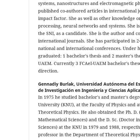
systems, nanostructures and electromagnetic 
published co-authored articles in international 
impact factor. She as well as other knowledge o
processing, neural networks and systems. She i
the SNI, as a candidate. She is the author and co
international journals. She has participated in 2
national and international conferences. Under h
graduated: 1 bachelor's thesis and 2 master's th
UAEM. Currently 3 FCAeI-UAEM bachelor's these
direction.
Gennadiy Burlak,
Universidad Autónoma del Es
de Investigación en Ingeniería y Ciencias Aplic
In 1975 he studied bachelor's and master's degre
University (KNU), at the Faculty of Physics and 
Theoretical Physics. He also obtained the Ph. D. 
Mathematical Sciences) and the D. Sc. (Doctor i
Sciences) at the KNU in 1979 and 1988, respecti
professor in the Department of Theoretical Physi