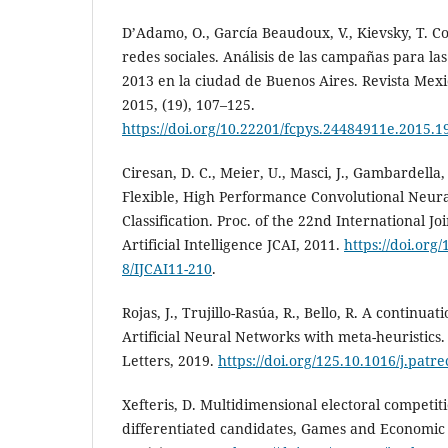
D’Adamo, O., García Beaudoux, V., Kievsky, T. C
redes sociales. Análisis de las campañas para las
2013 en la ciudad de Buenos Aires. Revista Mex
2015, (19), 107–125.
https://doi.org/10.22201/fcpys.24484911e.2015.1
Ciresan, D. C., Meier, U., Masci, J., Gambardella
Flexible, High Performance Convolutional Neur
Classification. Proc. of the 22nd International J
Artificial Intelligence JCAI, 2011.
https://doi.org
8/IJCAI11-210
.
Rojas, J., Trujillo-Rasúa, R., Bello, R. A continua
Artificial Neural Networks with meta-heuristics.
Letters, 2019.
https://doi.org/125.10.1016/j.patr
Xefteris, D. Multidimensional electoral competi
differentiated candidates, Games and Economic 