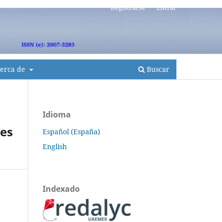
Registrarse
Entrar
erca de
Buscar
Idioma
les
Español (España)
English
Indexado