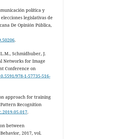
omunicación política y
 elecciones legislativas de
icana De Opinión Pública,
9.50206
.
, L.M., Schmidhuber, J.
al Networks for Image
oint Conference on
/10.5591/978-1-57735-516-
tion approach for training
 Pattern Recognition
ec.2019.05.017
.
tion between
Behavior, 2017, vol.