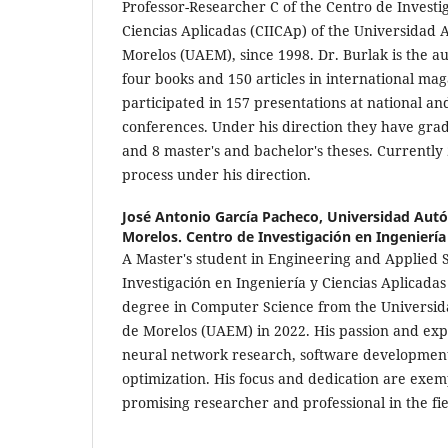
Professor-Researcher C of the Centro de Investi
Ciencias Aplicadas (CIICAp) of the Universidad
Morelos (UAEM), since 1998. Dr. Burlak is the a
four books and 150 articles in international mag
participated in 157 presentations at national an
conferences. Under his direction they have grad
and 8 master's and bachelor's theses. Currently 
process under his direction.
José Antonio García Pacheco,
Universidad Aut
Morelos. Centro de Investigación en Ingeniería
A Master's student in Engineering and Applied S
Investigación en Ingeniería y Ciencias Aplicadas
degree in Computer Science from the Universi
de Morelos (UAEM) in 2022. His passion and expe
neural network research, software development
optimization. His focus and dedication are exe
promising researcher and professional in the fi