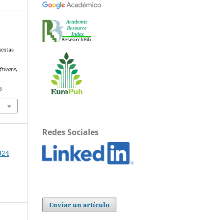
uestas
ftware
,
5
Redes Sociales
024
Enviar un artículo