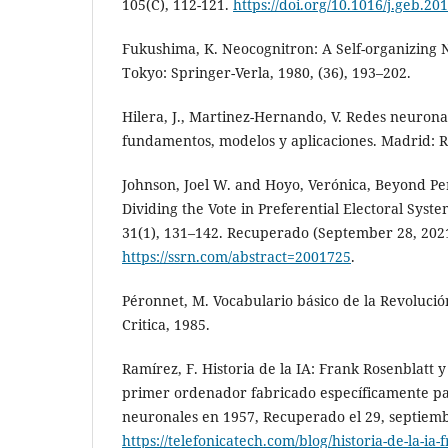
105(C), 112-121.
https://doi.org/10.1016/j.geb.20
Fukushima, K. Neocognitron: A Self-organizing
Tokyo: Springer-Verla, 1980, (36), 193–202.
Hilera, J., Martinez-Hernando, V. Redes neuronale
fundamentos, modelos y aplicaciones. Madrid: R
Johnson, Joel W. and Hoyo, Verónica, Beyond Per
Dividing the Vote in Preferential Electoral Syste
31(1), 131–142. Recuperado (September 28, 202
https://ssrn.com/abstract=2001725
.
Péronnet, M. Vocabulario básico de la Revolució
Critica, 1985.
Ramírez, F. Historia de la IA: Frank Rosenblatt y
primer ordenador fabricado específicamente pa
neuronales en 1957, Recuperado el 29, septiemb
https://telefonicatech.com/blog/historia-de-la-ia-