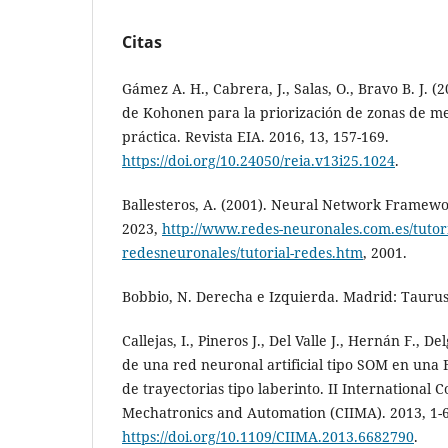
Citas
Gámez A. H., Cabrera, J., Salas, O., Bravo B. J. 
de Kohonen para la priorización de zonas de m
práctica. Revista EIA. 2016, 13, 157-169.
https://doi.org/10.24050/reia.v13i25.1024
.
Ballesteros, A. (2001). Neural Network Framewor
2023,
http://www.redes-neuronales.com.es/tutori
redesneuronales/tutorial-redes.htm
, 2001.
Bobbio, N. Derecha e Izquierda. Madrid: Taurus
Callejas, I., Pineros J., Del Valle J., Hernán F.,
de una red neuronal artificial tipo SOM en una 
de trayectorias tipo laberinto. II International 
Mechatronics and Automation (CIIMA). 2013, 1-6
https://doi.org/10.1109/CIIMA.2013.6682790
.