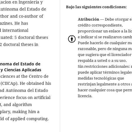
gacion en Ingeniería y
Bajo las siguientes condiciones:
 Autónoma del Estado de
uthor and co-author of
Atribución
— Debe otorgar e
azines. He has
crédito correspondiente,
d international
proporcionar un enlace a la li
e indicar si se realizaron camb
uated: 5 doctoral theses
Puede hacerlo de cualquier m
2 doctoral theses in
razonable, pero de ninguna 
que sugiera que el licenciador
respalda a usted o a su uso.
ónoma del Estado de
Sin restricciones adicionales:
 y Ciencias Aplicadas
puede aplicar términos legale
ciences at the Centro de
medidas tecnológicas que
 (CIICAp). He obtained his
restrinjan legalmente a otros 
hacer cualquier cosa que perm
dad Autónoma del Estado
licencia.
rience focus on artificial
, and algorithm
mplary, making him a
eld of applied computing.