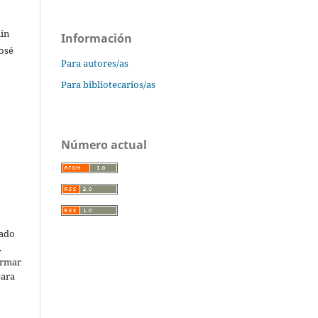
min
Información
osé
Para autores/as
Para bibliotecarios/as
Número actual
cado
.
ormar
para