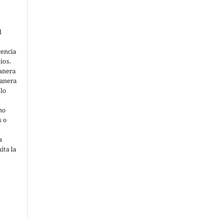
l
cencia
ios.
anera
manera
 lo
 no
s o
a
ita la