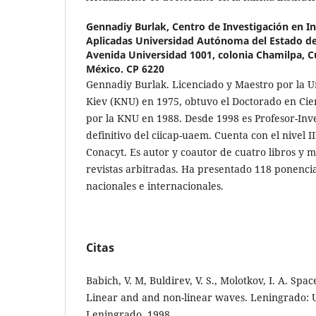
Gennadiy Burlak,
Centro de Investigación en In
Aplicadas Universidad Autónoma del Estado de
Avenida Universidad 1001, colonia Chamilpa, C
México. CP 6220
Gennadiy Burlak. Licenciado y Maestro por la U
Kiev (KNU) en 1975, obtuvo el Doctorado en Cien
por la KNU en 1988. Desde 1998 es Profesor-Inve
definitivo del ciicap-uaem. Cuenta con el nivel II
Conacyt. Es autor y coautor de cuatro libros y m
revistas arbitradas. Ha presentado 118 ponenci
nacionales e internacionales.
Citas
Babich, V. M, Buldirev, V. S., Molotkov, I. A. Sp
Linear and and non-linear waves. Leningrado: 
Leningrado, 1998.