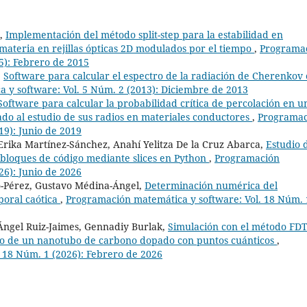
k,
Implementación del método split-step para la estabilidad en
materia en rejillas ópticas 2D modulados por el tiempo
,
Programa
5): Febrero de 2015
,
Software para calcular el espectro de la radiación de Cherenkov
 y software: Vol. 5 Núm. 2 (2013): Diciembre de 2013
Software para calcular la probabilidad crítica de percolación en u
do al estudio de sus radios en materiales conductores
,
Programac
19): Junio de 2019
rika Martínez-Sánchez, Anahí Yelitza De la Cruz Abarca,
Estudio 
bloques de código mediante slices en Python
,
Programación
26): Junio de 2026
-Pérez, Gustavo Médina-Ángel,
Determinación numérica del
oral caótica
,
Programación matemática y software: Vol. 18 Núm. 
Ángel Ruiz-Jaimes, Gennadiy Burlak,
Simulación con el método FD
ico de un nanotubo de carbono dopado con puntos cuánticos
,
 18 Núm. 1 (2026): Febrero de 2026