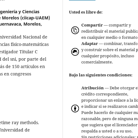
geniería y Ciencias
Usted es libre de:
 Morelos (ciicap-UAEM)
uernavaca, Morelos,
Compartir
— compartir y
redistribuir el material publi
niversidad Nacional de
en cualquier medio o formato
Adaptar
— combinar, transf
cias físico-matemáticas
y construir sobre el material 
stigador Titular C
cualquier propósito, incluso
I del sni, por parte del
comercialmente.
ás de 150 artículos en
as en congresos
Bajo las siguientes condiciones:
Atribución
— Debe otorgar e
crédito correspondiente,
proporcionar un enlace a la li
e indicar si se realizaron camb
Puede hacerlo de cualquier m
razonable, pero de ninguna 
acetime ray methods.
que sugiera que el licenciador
Universidad de
respalda a usted o a su uso.
Sin restricciones adicionales: