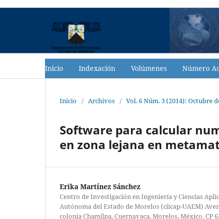
Inicio
Indexación
Volúmenes
Número Ac
Inicio
/
Archivos
/
Vol. 6 Núm. 3 (2014): Octubre d
Software para calcular nu
en zona lejana en metamat
Erika Martínez Sánchez
Centro de Investigación en Ingeniería y Ciencias Apl
Autónoma del Estado de Morelos (ciicap-UAEM) Aven
colonia Chamilpa, Cuernavaca, Morelos, México. CP 6