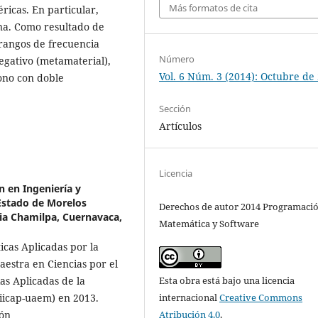
Más formatos de cita
ricas. En particular,
na. Como resultado de
rangos de frecuencia
Número
negativo (metamaterial),
Vol. 6 Núm. 3 (2014): Octubre de
cono con doble
Sección
Artículos
Licencia
n en Ingeniería y
Estado de Morelos
Derechos de autor 2014 Programaci
ia Chamilpa, Cuernavaca,
Matemática y Software
cas Aplicadas por la
estra en Ciencias por el
Esta obra está bajo una licencia
as Aplicadas de la
internacional
Creative Commons
iicap-uaem) en 2013.
Atribución 4.0
.
ión