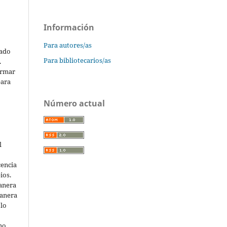
Información
Para autores/as
cado
Para bibliotecarios/as
.
ormar
para
Número actual
l
cencia
ios.
anera
manera
 lo
 no