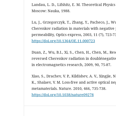
Landau, L. D., Lifshitz, E. M. Theoretical Physics 
Moscow: Nauka, 1988.
Lu, J., Grzegorczyk, T., Zhang, Y., Pacheco, J., Wu
Cherenkov radiation in materials with negative 
permeability, Optics express, 2003, 11 (7), 723-7
https://doi.org/10.1364/OE.11.000723
Duan, Z., Wu, B.I., Xi, S., Chen, H., Chen, M., Re
reversed Cherenkov radiation in doublénegativ
in electromagnetics research, 2009, 90, 75-87.
Xiao, S., Drachev, V. P., Kildishev, A. V., Xingjie, 
K., Shalaev, V. M. Loss-free and active optical n
metamaterials. Nature. 2010, 466, 735-738.
https://doi.org/10.1038/nature09278