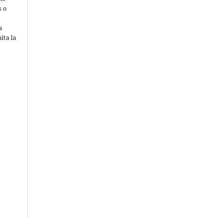
s o
a
ita la