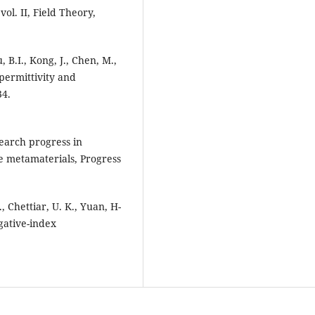
vol. II, Field Theory,
, B.I., Kong, J., Chen, M.,
permittivity and
34.
search progress in
e metamaterials, Progress
N., Chettiar, U. K., Yuan, H-
egative-index