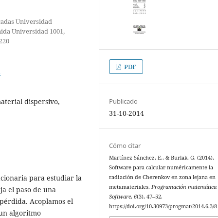
icadas Universidad
ida Universidad 1001,
220
PDF
8
terial dispersivo,
Publicado
31-10-2014
Cómo citar
Martínez Sánchez, E., & Burlak, G. (2014).
Software para calcular numéricamente la
cionaria para estudiar la
radiación de Cherenkov en zona lejana en
metamateriales.
Programación matemática
ja el paso de una
Software
,
6
(3), 47–52.
 pérdida. Acoplamos el
https://doi.org/10.30973/progmat/2014.6.3/8
 un algoritmo