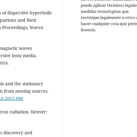
puede aplicar términos legale
medidas tecnológicas que
n of dispersive hyperbolic
restrinjan legalmente a otros 
equations and their
hacer cualquier cosa que perm
m Proceedings, Nueva
licencia.
romagnetic waves
rsive lossy media.
2014.
ls and the stationary
n from moving sources.
MA.2012.096
tron radiation. Denver:
ts discovery and