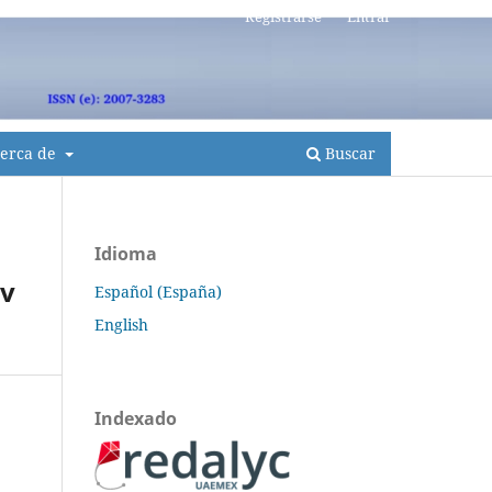
Registrarse
Entrar
erca de
Buscar
Idioma
ov
Español (España)
English
Indexado