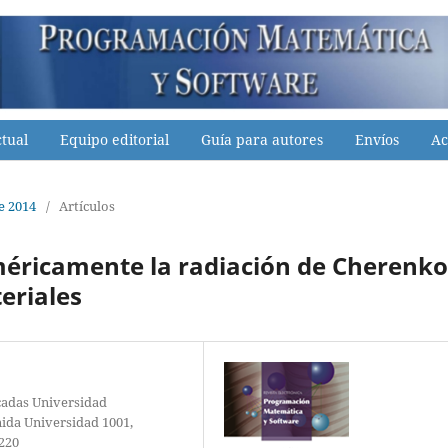
tual
Equipo editorial
Guía para autores
Envíos
Ac
e 2014
/
Artículos
méricamente la radiación de Cherenk
eriales
icadas Universidad
ida Universidad 1001,
220