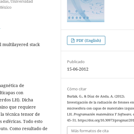
cadas, Universidad
México
5
PDF (English)
l multilayered stack
Publicado
15-06-2012
magnética de
Cómo citar
ticapas con
Burlak, G., & Díaz de Anda, A. (2012).
ierdos LH). Dicha
Investigación de la radiación de fotones e
 sino que requiere
microesfera con capas de materiales izqui
la técnica tensor de
LH.
Programación matemática Y Software
,
45–51. https://doi.org/10.30973/progmat/201
s esféricas. Todo esto
puto. Como resultado de
Más formatos de cita