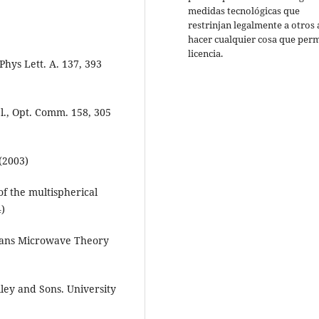
medidas tecnológicas que
restrinjan legalmente a otros 
hacer cualquier cosa que perm
licencia.
 Phys Lett. A. 137, 393
t el., Opt. Comm. 158, 305
 (2003)
f the multispherical
4)
Trans Microwave Theory
lley and Sons. University