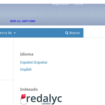
Registrarse
Entrar
erca de
Buscar
Idioma
Español (España)
English
Indexado