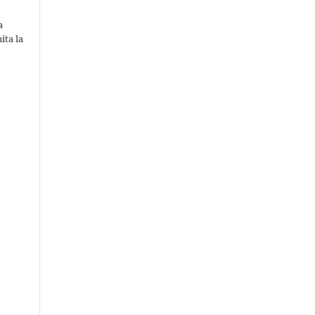
a
ita la