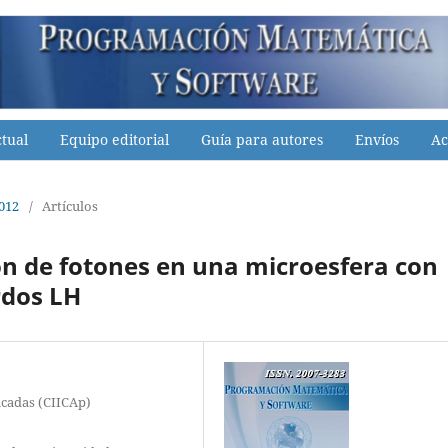
tual
Equipo editorial
Guía para autores
Envíos
Ac
2012
/
Artículos
ión de fotones en una microesfera con
rdos LH
icadas (CIICAp)