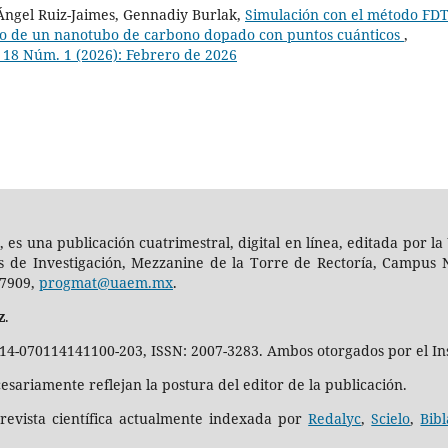
Ángel Ruiz-Jaimes, Gennadiy Burlak,
Simulación con el método FD
ico de un nanotubo de carbono dopado con puntos cuánticos
,
 18 Núm. 1 (2026): Febrero de 2026
, es una publicación cuatrimestral, digital en línea, editada por
es de Investigación, Mezzanine de la Torre de Rectoría, Campus N
-7909,
progmat@uaem.mx
.
z
.
014-070114141100-203, ISSN: 2007-3283. Ambos otorgados por el Ins
sariamente reflejan la postura del editor de la publicación.
evista científica actualmente indexada por
Redalyc
,
Scielo
,
Bibl