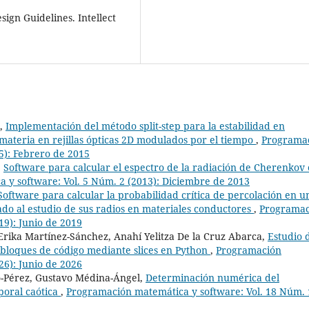
gn Guidelines. Intellect
k,
Implementación del método split-step para la estabilidad en
materia en rejillas ópticas 2D modulados por el tiempo
,
Programa
5): Febrero de 2015
,
Software para calcular el espectro de la radiación de Cherenkov
 y software: Vol. 5 Núm. 2 (2013): Diciembre de 2013
Software para calcular la probabilidad crítica de percolación en u
do al estudio de sus radios en materiales conductores
,
Programac
19): Junio de 2019
rika Martínez-Sánchez, Anahí Yelitza De la Cruz Abarca,
Estudio 
bloques de código mediante slices en Python
,
Programación
26): Junio de 2026
-Pérez, Gustavo Médina-Ángel,
Determinación numérica del
oral caótica
,
Programación matemática y software: Vol. 18 Núm. 