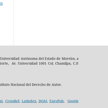
TD
 la Universidad Autónoma del Estado de Morelos, a
orte, Av. Universidad 1001 Col. Chamilpa, C.P.
tituto Nacional del Derecho de Autor.
at
,
CrossRef
,
Latindex
,
DOAJ
,
EuroPub
,
Google