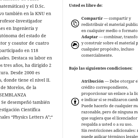
Usted es libre de:
matemáticas) y el D.Sc.
tuvo también en la KNU en
Compartir
— compartir y
rofesor-Investigador
redistribuir el material publi
nes en Ingeniería y
en cualquier medio o formato
Autónoma del estado de
Adaptar
— combinar, transf
y construir sobre el material 
tor y coautor de cuatro
cualquier propósito, incluso
 participado en 118
comercialmente.
ales. Destaca su labor en
 tres años, ha dirigido 2
Bajo las siguientes condiciones:
atura. Desde 2000 es
 donde tiene el nivel II.
Atribución
— Debe otorgar e
crédito correspondiente,
de Morelos, de la
proporcionar un enlace a la li
9. SEMBLANZA
e indicar si se realizaron camb
). Se desempeñó también
Puede hacerlo de cualquier m
tigación Científica
razonable, pero de ninguna 
ales “Physics Letters A”;“
que sugiera que el licenciador
respalda a usted o a su uso.
Sin restricciones adicionales:
puede aplicar términos legale