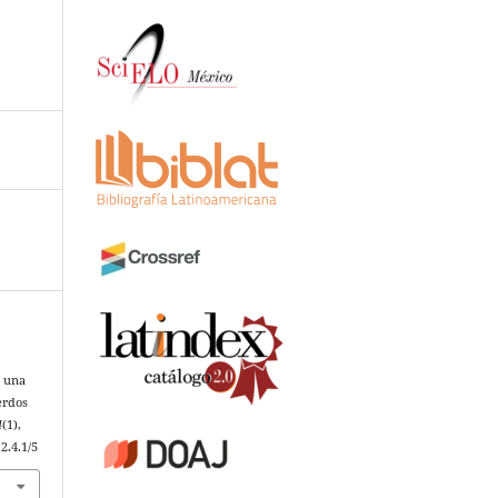
n una
erdos
4
(1),
2.4.1/5