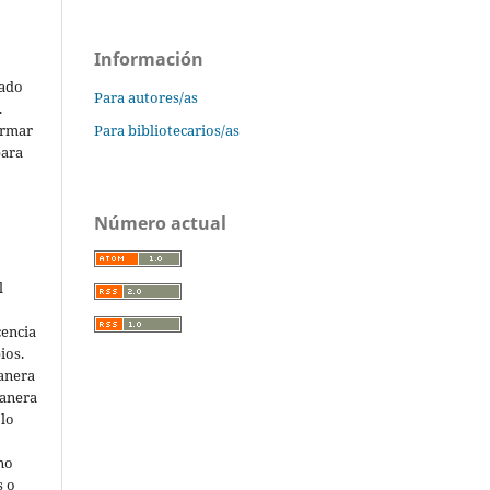
Información
cado
Para autores/as
.
ormar
Para bibliotecarios/as
para
Número actual
l
cencia
ios.
anera
manera
 lo
 no
s o