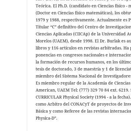
Teórica. El Ph.D. (candidato en Ciencias físico - 
(Doctor en Ciencias físico matemáticas), los ob
1979 y 1988, respectivamente. Actualmente es P
Titular “C” definitivo del Centro de Investigacio
Ciencias Aplicadas (CIICAp) de la Universidad 
Morelos (UAEM), desde 1998. El Dr. Burlak es au
libros y 116 artículos en revistas arbitradas. Ha
ponencias en congresos nacionales e internacion
la formación de recursos humanos, en los últimos
tesis de doctorado, 3 de maestría y 1 de licenci
miembro del Sistema Nacional de Investigadores,
Es miembro regular de la Academia de Ciencias 
American, UAEM Tel: (777) 329 70 84 ext. 621
CURRICULAR Physical Society (1994 - a la fecha
como Arbitro del CONACyT de proyectos de Inves
Básica y como Referee de las revistas internacion
Physica-D”.