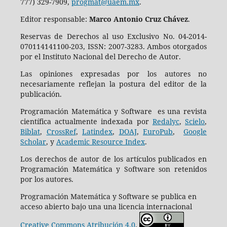
777) 329-7909,
progmat@uaem.mx
.
Editor responsable:
Marco Antonio Cruz Chávez
.
Reservas de Derechos al uso Exclusivo No. 04-2014-
070114141100-203, ISSN: 2007-3283. Ambos otorgados
por el Instituto Nacional del Derecho de Autor.
Las opiniones expresadas por los autores no
necesariamente reflejan la postura del editor de la
publicación.
Programación Matemática y Software es una revista
científica actualmente indexada por
Redalyc
,
Scielo
,
Biblat
,
CrossRef
,
Latindex
,
DOAJ
,
EuroPub
,
Google
Scholar
, y
Academic Resource Index
.
Los derechos de autor de los artículos publicados en
Programación Matemática y Software son retenidos
por los autores.
Programación Matemática y Software se publica en
acceso abierto bajo una una licencia internacional
Creative Commons Atribución 4.0
.