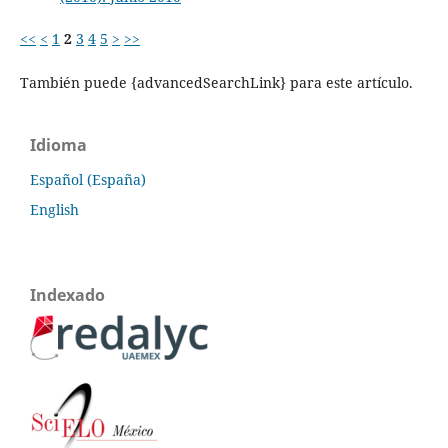
<<
<
1
2
3
4
5
>
>>
También puede {advancedSearchLink} para este artículo.
Idioma
Español (España)
English
Indexado