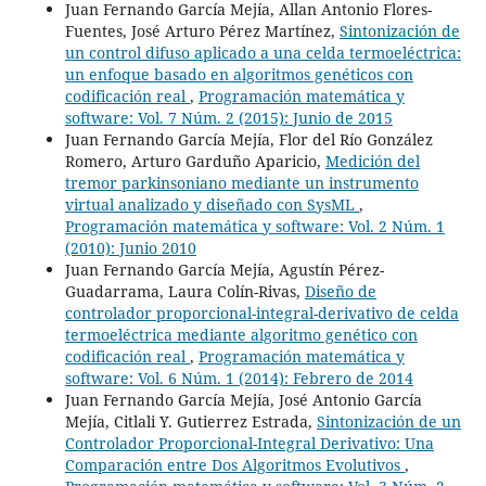
Juan Fernando García Mejía, Allan Antonio Flores-
Fuentes, José Arturo Pérez Martínez,
Sintonización de
un control difuso aplicado a una celda termoeléctrica:
un enfoque basado en algoritmos genéticos con
codificación real
,
Programación matemática y
software: Vol. 7 Núm. 2 (2015): Junio de 2015
Juan Fernando García Mejía, Flor del Río González
Romero, Arturo Garduño Aparicio,
Medición del
tremor parkinsoniano mediante un instrumento
virtual analizado y diseñado con SysML
,
Programación matemática y software: Vol. 2 Núm. 1
(2010): Junio 2010
Juan Fernando García Mejía, Agustín Pérez-
Guadarrama, Laura Colín-Rivas,
Diseño de
controlador proporcional-integral-derivativo de celda
termoeléctrica mediante algoritmo genético con
codificación real
,
Programación matemática y
software: Vol. 6 Núm. 1 (2014): Febrero de 2014
Juan Fernando García Mejía, José Antonio García
Mejía, Citlali Y. Gutierrez Estrada,
Sintonización de un
Controlador Proporcional-Integral Derivativo: Una
Comparación entre Dos Algoritmos Evolutivos
,