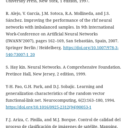
University Press, New York, 1 edition, 1997.
R. Alejo, V. García, J.M. Sotoca, R.A. Mollineda, and J.S.
Sánchez. Improving the performance of the rbf neural
networks with imbalanced samples. In 9th International
Work-Conference on Artificial Neural Networks
(IWANN’2007), pages 162–169, San Sebastián, Spain, 2007.
Springer Berlin / Heidelberg.
https://doi.org/10.1007/978-3-
540-73007-1_20
S. Hay kin. Neural Networks. A Comprehensive Foundation.
Pretince Hall, New Jersey, 2 edition, 1999.
Y-H. Pao, G.H. Park, and D.J. Sobajic. Learning and
generalization characteristics of the random vector
functional-link net. Neurocomputing, 6(2):163–180, 1994.
https://doi.org/10.1016/0925-2312(94)90053-1
F.J. Ariza, C. Pinilla, and M.J. Borque. Control de calidad del
proceso de clasificación de imágenes de satélite. Mapping,